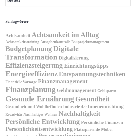
bietet?
Schlagwörter
Achtsamkeit im Alltag
Achtsamkeit
Achtsamkeitstraining
Ausgabenkontrolle
Bauprojektmanagement
Digitale
Budgetplanung
Transformation
Digitalisierung
Effizienzsteigerung
Einrichtungstipps
Energieeffizienz
Entspannungstechniken
Finanzmanagement
Finanzielle Vorsorge
Finanzplanung
Geldmanagement
Geld sparen
Gesunde Ernährung
Gesundheit
Inneneinrichtung
Gesundheit und Wohlbefinden
Industrie 4.0
Nachhaltigkeit
Nachhaltiges Wohnen
Kreativität
Persönliche Entwicklung
Persönliche Finanzen
Persönlichkeitsentwicklung
Platzsparende Möbel
Prozessoptimierung