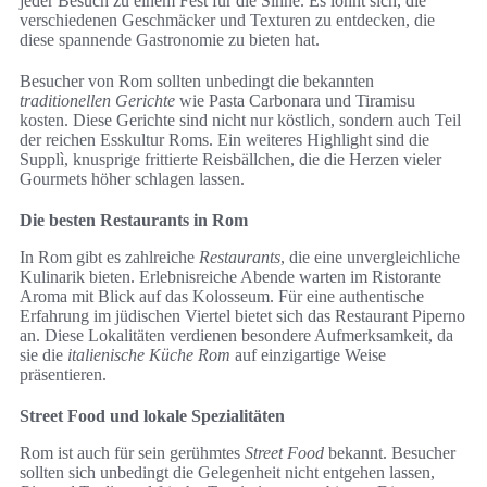
jeder Besuch zu einem Fest für die Sinne. Es lohnt sich, die
verschiedenen Geschmäcker und Texturen zu entdecken, die
diese spannende Gastronomie zu bieten hat.
Besucher von Rom sollten unbedingt die bekannten
traditionellen Gerichte
wie Pasta Carbonara und Tiramisu
kosten. Diese Gerichte sind nicht nur köstlich, sondern auch Teil
der reichen Esskultur Roms. Ein weiteres Highlight sind die
Supplì, knusprige frittierte Reisbällchen, die die Herzen vieler
Gourmets höher schlagen lassen.
Die besten Restaurants in Rom
In Rom gibt es zahlreiche
Restaurants
, die eine unvergleichliche
Kulinarik bieten. Erlebnisreiche Abende warten im Ristorante
Aroma mit Blick auf das Kolosseum. Für eine authentische
Erfahrung im jüdischen Viertel bietet sich das Restaurant Piperno
an. Diese Lokalitäten verdienen besondere Aufmerksamkeit, da
sie die
italienische Küche Rom
auf einzigartige Weise
präsentieren.
Street Food und lokale Spezialitäten
Rom ist auch für sein gerühmtes
Street Food
bekannt. Besucher
sollten sich unbedingt die Gelegenheit nicht entgehen lassen,