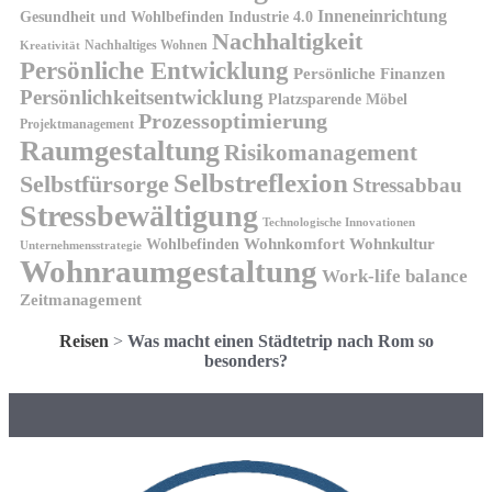
Inneneinrichtung
Gesundheit und Wohlbefinden
Industrie 4.0
Nachhaltigkeit
Nachhaltiges Wohnen
Kreativität
Persönliche Entwicklung
Persönliche Finanzen
Persönlichkeitsentwicklung
Platzsparende Möbel
Prozessoptimierung
Projektmanagement
Raumgestaltung
Risikomanagement
Selbstreflexion
Selbstfürsorge
Stressabbau
Stressbewältigung
Technologische Innovationen
Wohnkomfort
Wohnkultur
Wohlbefinden
Unternehmensstrategie
Wohnraumgestaltung
Work-life balance
Zeitmanagement
Reisen
>
Was macht einen Städtetrip nach Rom so
besonders?