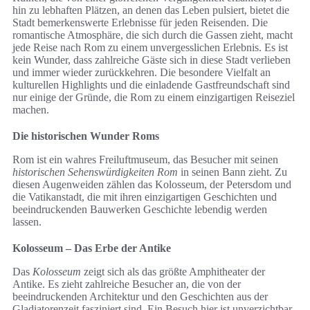
hin zu lebhaften Plätzen, an denen das Leben pulsiert, bietet die
Stadt bemerkenswerte Erlebnisse für jeden Reisenden. Die
romantische Atmosphäre, die sich durch die Gassen zieht, macht
jede Reise nach Rom zu einem unvergesslichen Erlebnis. Es ist
kein Wunder, dass zahlreiche Gäste sich in diese Stadt verlieben
und immer wieder zurückkehren. Die besondere Vielfalt an
kulturellen Highlights und die einladende Gastfreundschaft sind
nur einige der Gründe, die Rom zu einem einzigartigen Reiseziel
machen.
Die historischen Wunder Roms
Rom ist ein wahres Freiluftmuseum, das Besucher mit seinen
historischen Sehenswürdigkeiten Rom
in seinen Bann zieht. Zu
diesen Augenweiden zählen das Kolosseum, der Petersdom und
die Vatikanstadt, die mit ihren einzigartigen Geschichten und
beeindruckenden Bauwerken Geschichte lebendig werden
lassen.
Kolosseum – Das Erbe der Antike
Das
Kolosseum
zeigt sich als das größte Amphitheater der
Antike. Es zieht zahlreiche Besucher an, die von der
beeindruckenden Architektur und den Geschichten aus der
Gladiatorenzeit fasziniert sind. Ein Besuch hier ist unverzichtbar,