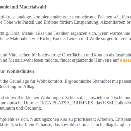
onie und Materialwahl
arbkreis: analoge, komplementäre oder monochrome Paletten schaffen u
 Töne wie Pastell und Erdtöne fördern Entspannung, Akzentfarben b
chtig. Holz, Metall, Glas und Textilien ergänzen sich, wenn warme un
liche Materialien wie Eiche, Buche, Leinen und Wolle sorgen für zeit
d Vitra stehen für hochwertige Oberflächen und können als Inspirati
 und Materialwahl lesen möchte, findet ergänzende Hinweise auf
dieser
 für Wohlbefinden
ist die Grundlage für Wohnkomfort. Ergonomische Sitzmöbel mit passe
elastung im Alltag.
nd sinnvoll in kleinen Wohnungen. Schlafsofas, ausziehbare Tische u
 ohne optische Unruhe. IKEA PLATSA, BRIMNES, das USM Haller-Sys
Stauraum und Ordnung.
pfiehlt es sich, Nutzungszonen klar zu priorisieren: Arbeiten, Entspa
 stellt, schafft ein Zuhause, das sowohl schön als auch alltagstauglich i