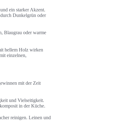
und ein starker Akzent.
t durch Dunkelgrün oder
n, Blaugrau oder warme
mit hellem Holz wirken
mit einzelnen,
gewinnen mit der Zeit
eit und Vielseitigkeit.
zkomposit in der Küche.
facher reinigen. Leinen und
.