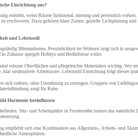
sche Einrichtung aus?
ung entsteht, wenn Räume funktional, stimmig und persönlich wirken.
 zu erschweren. Dazu gehören klare Zonen, gezielte Lichtplanung und
keit und Lebensstil
gsläufig Minimalismus. Persönlichkeit im Wohnen zeigt sich in ausgew
in Zuhause spiegelt Hobbys und Bedürfnisse wider.
sind robuste Oberflächen und pflegeleichte Materialien wichtig. Wer im
 klar strukturierte Arbeitszone. Lebensstil Einrichtung folgt diesen p
sen sich ordnen, ohne Unordnung zu erzeugen. Gruppen von Lieblingsst
aterialbindung sorgt für Ruhe.
hl Harmonie beeinflussen
befinden. Sitz- und Arbeitsplätze in Fensternähe nutzen das natürliche
tsteuerung.
ung empfiehlt sich eine Kombination aus Allgemein-, Arbeits- und Akz
chiedliche Atmosphären.