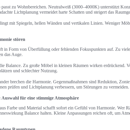
asst zu Wohnbereichen. Neutralweiß (3000–4000K) unterstützt Konz
hdachte Lichtplanung vermeidet harte Schatten und steigert das Raumge
lingt mit Spiegeln, hellen Wänden und vertikalen Linien. Weniger Mö
rmonie stören
 oft in Form von Überfüllung oder fehlenden Fokuspunkten auf. Zu viele
en das Auge.
ie Balance. Zu große Möbel in kleinen Räumen wirken erdrückend. V
lätzen und schlechter Nutzung.
ander brechen die Harmonie. Gegenmaßnahmen sind Reduktion, Zonie
nen prüfen und Lichtplanung verbessern, um Störungen zu vermeiden.
: Auswahl für eine stimmige Atmosphäre
aus Farbe und Material schafft sofort ein Gefühl von Harmonie. Wer Räu
inneswirkung Balance halten. Kleine Anpassungen reichen oft, um Atm
hiedene Raumtypen