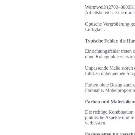
Warmweiß (2700–3000K) p
Arbeitsbereich. Eine durc
Optische Vergrößerung ge
Luftigkeit.
Typische Fehler, die Ha
Einrichtungsfehler treten
ohne Ruhepunkte verwirr
Unpassende Maße stören d
führt zu unbequemen Sitzp
Farben ohne Bezug zuein
Farbnähe. Möbelproportio
Farben und Materialien
Die richtige Kombination 
praktische Aspekte und S
verbessern.
Farbpaletten für versc