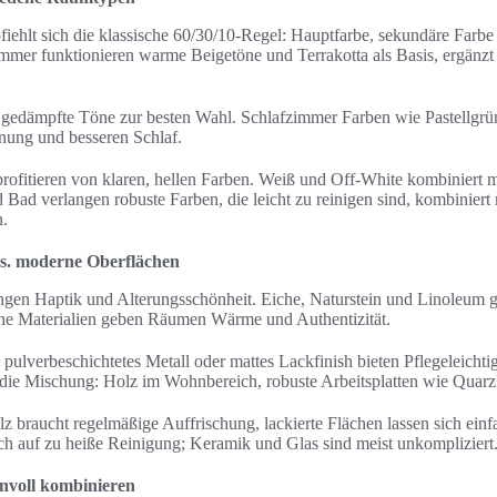
hlt sich die klassische 60/30/10-Regel: Hauptfarbe, sekundäre Farbe 
mer funktionieren warme Beigetöne und Terrakotta als Basis, ergänz
gedämpfte Töne zur besten Wahl. Schlafzimmer Farben wie Pastellgrü
nung und besseren Schlaf.
ofitieren von klaren, hellen Farben. Weiß und Off-White kombiniert 
nd Bad verlangen robuste Farben, die leicht zu reinigen sind, kombiniert 
n.
vs. moderne Oberflächen
ingen Haptik und Alterungsschönheit. Eiche, Naturstein und Linoleum 
iche Materialien geben Räumen Wärme und Authentizität.
lverbeschichtetes Metall oder mattes Lackfinish bieten Pflegeleichtigk
 die Mischung: Holz im Wohnbereich, robuste Arbeitsplatten wie Quar
olz braucht regelmäßige Auffrischung, lackierte Flächen lassen sich ein
ch auf zu heiße Reinigung; Keramik und Glas sind meist unkompliziert
nnvoll kombinieren