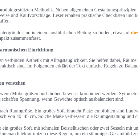
 produktgestützten Methodik. Neben allgemeinen Gestaltungsprinzipien 
ise und Kaufvorschläge. Leser erhalten praktische Checklisten und k
affen.
intergründe sind in einem ausführlichen Beitrag zu finden, etwa auf
die
akt zusammenfasst.
harmonischen Einrichtung
en verbinden Ästhetik mit Alltagstauglichkeit. Sie helfen dabei, Räume
praktisch sind. Im Folgenden erklärt der Text einfache Regeln zu Balanc
en verstehen
t, wenn Möbelgrößen und -höhen bewusst kombiniert werden. Symmet
 schaffen Spannung, wenn Gewichte optisch ausbalanciert sind.
h nach Raumgröße. Ein großes Sofa braucht Platz; empfohlen sind Lau
sch von 40–45 cm. Solche Maße verbessern die Raumgestaltung und 
ie ein großes Sofa mit schmalen Beistelltischen oder zwei Sesseln mit 
 Innenarchitektur nutzen diese Regeln, um ein stimmiges Gesamtbild zu 