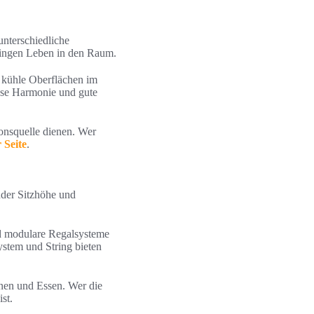
nterschiedliche
ringen Leben in den Raum.
d kühle Oberflächen im
lose Harmonie und gute
onsquelle dienen. Wer
 Seite
.
nder Sitzhöhe und
nd modulare Regalsysteme
tem und String bieten
nnen und Essen. Wer die
st.