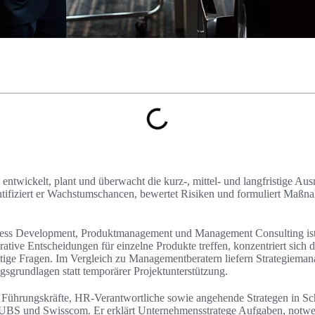
ntwickelt, plant und überwacht die kurz-, mittel- und langfristige Aus
tifiziert er Wachstumschancen, bewertet Risiken und formuliert Maßn
ess Development, Produktmanagement und Management Consulting ist 
ative Entscheidungen für einzelne Produkte treffen, konzentriert sich
istige Fragen. Im Vergleich zu Managementberatern liefern Strategiema
gsgrundlagen statt temporärer Projektunterstützung.
 an Führungskräfte, HR-Verantwortliche sowie angehende Strategen in
 UBS und Swisscom. Er erklärt Unternehmensstratege Aufgaben, not