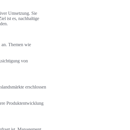
iver Umsetzung. Sie
el ist es, nachhaltige
nden.
n an. Themen wie
ksichtigung von
uslandsmärkte erschlossen
lere Produktentwicklung
efragt ist. Management