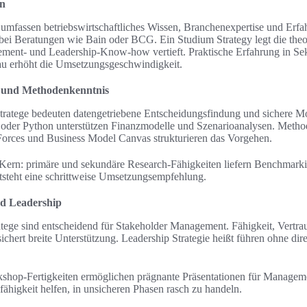
en
 umfassen betriebswirtschaftliches Wissen, Branchenexpertise und Erfa
 bei Beratungen wie Bain oder BCG. Ein Studium Strategy legt die theo
ent- und Leadership-Know-how vertieft. Praktische Erfahrung in Sek
u erhöht die Umsetzungsgeschwindigkeit.
n und Methodenkenntnis
tratege bedeuten datengetriebene Entscheidungsfindung und sichere Mo
 oder Python unterstützen Finanzmodelle und Szenarioanalysen. Metho
orces und Business Model Canvas strukturieren das Vorgehen.
Kern: primäre und sekundäre Research-Fähigkeiten liefern Benchmark
tsteht eine schrittweise Umsetzungsempfehlung.
d Leadership
tege sind entscheidend für Stakeholder Management. Fähigkeit, Vertr
ichert breite Unterstützung. Leadership Strategie heißt führen ohne di
op-Fertigkeiten ermöglichen prägnante Präsentationen für Manageme
ähigkeit helfen, in unsicheren Phasen rasch zu handeln.