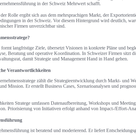
nternehmensführung in der Schweiz Mehrwert schafft.
er Rolle ergibt sich aus dem mehrsprachigen Markt, der Exportorient
dingungen in der Schweiz. Vor diesem Hintergrund wird deutlich, waru
ischer Firmen unverzichtbar sind.
mensstratege?
formt langfristige Ziele, übersetzt Visionen in konkrete Pläne und beg
yse, Beratung und operative Koordination. In Schweizer Firmen sitzt di
ltungsrat, damit Strategie und Management Hand in Hand gehen.
che Verantwortlichkeiten
rnehmensstratege zählt die Strategieentwicklung durch Markt- und W
und Mission. Er erstellt Business Cases, Szenarioanalysen und prognosti
chkeiten Stratege umfassen Datenaufbereitung, Workshops und Meeting
on. Priorisierung von Initiativen erfolgt anhand von Impact-/Effort-Ana
ensführung
nehmensführung ist beratend und moderierend. Er liefert Entscheidun