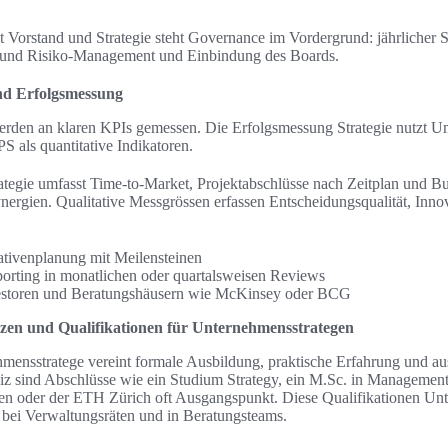
 Vorstand und Strategie steht Governance im Vordergrund: jährlicher S
und Risiko-Management und Einbindung des Boards.
nd Erfolgsmessung
werden an klaren KPIs gemessen. Die Erfolgsmessung Strategie nutzt 
 als quantitative Indikatoren.
tegie umfasst Time-to-Market, Projektabschlüsse nach Zeitplan und Bu
ynergien. Qualitative Messgrössen erfassen Entscheidungsqualität, Inno
ativenplanung mit Meilensteinen
orting in monatlichen oder quartalsweisen Reviews
nvestoren und Beratungshäusern wie McKinsey oder BCG
zen und Qualifikationen für Unternehmensstrategen
hmensstratege vereint formale Ausbildung, praktische Erfahrung und au
eiz sind Abschlüsse wie ein Studium Strategy, ein M.Sc. in Managemen
llen oder der ETH Zürich oft Ausgangspunkt. Diese Qualifikationen Un
 bei Verwaltungsräten und in Beratungsteams.