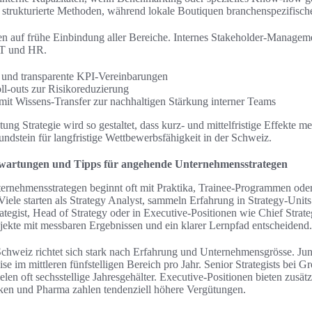
 strukturierte Methoden, während lokale Boutiquen branchenspezifische
zen auf frühe Einbindung aller Bereiche. Internes Stakeholder-Managem
 IT und HR.
n und transparente KPI-Vereinbarungen
oll-outs zur Risikoreduzierung
it Wissens-Transfer zur nachhaltigen Stärkung interner Teams
g Strategie wird so gestaltet, dass kurz- und mittelfristige Effekte me
undstein für langfristige Wettbewerbsfähigkeit in der Schweiz.
rwartungen und Tipps für angehende Unternehmensstrategen
rnehmensstrategen beginnt oft mit Praktika, Trainee-Programmen oder
ele starten als Strategy Analyst, sammeln Erfahrung in Strategy-Unit
ategist, Head of Strategy oder in Executive-Positionen wie Chief Strate
rojekte mit messbaren Ergebnissen und ein klarer Lernpfad entscheidend.
chweiz richtet sich stark nach Erfahrung und Unternehmensgrösse. Jun
e im mittleren fünfstelligen Bereich pro Jahr. Senior Strategists bei 
en oft sechsstellige Jahresgehälter. Executive-Positionen bieten zusät
en und Pharma zahlen tendenziell höhere Vergütungen.