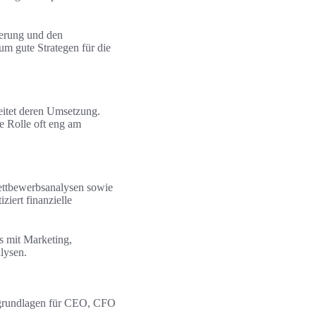
ierung und den
m gute Strategen für die
leitet deren Umsetzung.
e Rolle oft eng am
ettbewerbsanalysen sowie
ziert finanzielle
s mit Marketing,
lysen.
gsgrundlagen für CEO, CFO