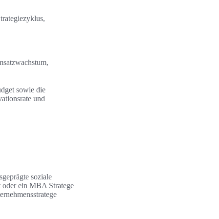
trategiezyklus,
Umsatzwachstum,
dget sowie die
vationsrate und
sgeprägte soziale
t oder ein MBA Stratege
ternehmensstratege