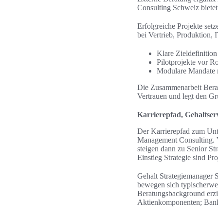
Consulting Schweiz bietet
Erfolgreiche Projekte set
bei Vertrieb, Produktion,
Klare Zieldefinitio
Pilotprojekte vor R
Modulare Mandate m
Die Zusammenarbeit Beratun
Vertrauen und legt den Gr
Karrierepfad, Gehaltse
Der Karrierepfad zum Unte
Management Consulting. Vi
steigen dann zu Senior Str
Einstieg Strategie sind P
Gehalt Strategiemanager S
bewegen sich typischerweis
Beratungsbackground erziel
Aktienkomponenten; Bank