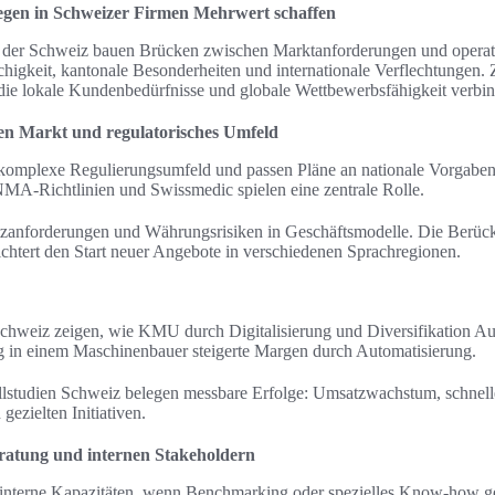
gen in Schweizer Firmen Mehrwert schaffen
 der Schweiz bauen Brücken zwischen Marktanforderungen und operat
igkeit, kantonale Besonderheiten und internationale Verflechtungen. Zi
die lokale Kundenbedürfnisse und globale Wettbewerbsfähigkeit verbi
en Markt und regulatorisches Umfeld
s komplexe Regulierungsumfeld und passen Pläne an nationale Vorgabe
MA-Richtlinien und Swissmedic spielen eine zentrale Rolle.
utzanforderungen und Währungsrisiken in Geschäftsmodelle. Die Berüc
eichtert den Start neuer Angebote in verschiedenen Sprachregionen.
 Schweiz zeigen, wie KMU durch Digitalisierung und Diversifikation A
g in einem Maschinenbauer steigerte Margen durch Automatisierung.
llstudien Schweiz belegen messbare Erfolge: Umsatzwachstum, schnel
ezielten Initiativen.
atung und internen Stakeholdern
 interne Kapazitäten, wenn Benchmarking oder spezielles Know-how g