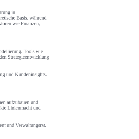
hrung in
retische Basis, während
toren wie Finanzen,
dellierung. Tools wie
den Strategieentwicklung
ing und Kundeninsights.
auen aufzubauen und
rekte Linienmacht und
nt und Verwaltungsrat.