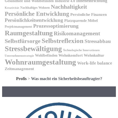
Inneneinrichtung
Gesundheit und Wohlbefinden
Industrie 4.0
Nachhaltigkeit
Nachhaltiges Wohnen
Kreativität
Persönliche Entwicklung
Persönliche Finanzen
Persönlichkeitsentwicklung
Platzsparende Möbel
Prozessoptimierung
Projektmanagement
Raumgestaltung
Risikomanagement
Selbstreflexion
Selbstfürsorge
Stressabbau
Stressbewältigung
Technologische Innovationen
Wohnkomfort
Wohnkultur
Wohlbefinden
Unternehmensstrategie
Wohnraumgestaltung
Work-life balance
Zeitmanagement
Profis
>
Was macht ein Sicherheitsbeauftragter?