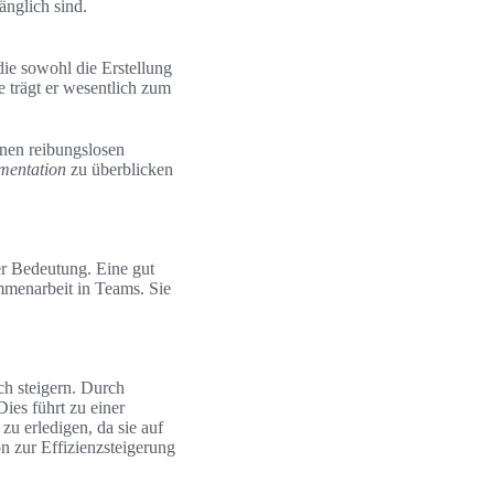
änglich sind.
ie sowohl die Erstellung
 trägt er wesentlich zum
inen reibungslosen
entation
zu überblicken
er Bedeutung. Eine gut
ammenarbeit in Teams. Sie
ch steigern. Durch
es führt zu einer
u erledigen, da sie auf
n zur Effizienzsteigerung