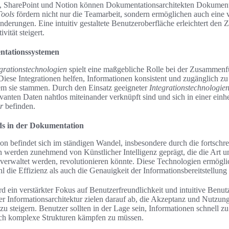
, SharePoint und Notion können Dokumentationsarchitekten Dokumente
Tools
fördern nicht nur die Teamarbeit, sondern ermöglichen auch eine 
erungen. Eine intuitiv gestaltete Benutzeroberfläche erleichtert den Z
ität steigert.
ntationssystemen
egrationstechnologien
spielt eine maßgebliche Rolle bei der Zusammenf
ese Integrationen helfen, Informationen konsistent und zugänglich zu
m sie stammen. Durch den Einsatz geeigneter
Integrationstechnologie
levanten Daten nahtlos miteinander verknüpft sind und sich in einer einhe
r
befinden.
ds in der Dokumentation
n befindet sich im ständigen Wandel, insbesondere durch die fortschrei
 werden zunehmend von Künstlicher Intelligenz geprägt, die die Art u
d verwaltet werden, revolutionieren könnte. Diese Technologien ermögli
die Effizienz als auch die Genauigkeit der Informationsbereitstellung 
d ein verstärkter Fokus auf Benutzerfreundlichkeit und intuitive Benut
r Informationsarchitektur zielen darauf ab, die Akzeptanz und Nutzun
 steigern. Benutzer sollten in der Lage sein, Informationen schnell zu
urch komplexe Strukturen kämpfen zu müssen.