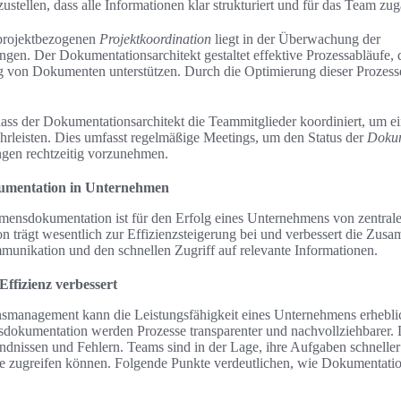
zustellen, dass alle Informationen klar strukturiert und für das Team zug
 projektbezogenen
Projektkoordination
liegt in der Überwachung der
en. Der Dokumentationsarchitekt gestaltet effektive Prozessabläufe, d
ng von Dokumenten unterstützen. Durch die Optimierung dieser Prozesse
 dass der Dokumentationsarchitekt die Teammitglieder koordiniert, um e
hrleisten. Dies umfasst regelmäßige Meetings, um den Status der
Dokum
gen rechtzeitig vorzunehmen.
umentation in Unternehmen
mensdokumentation ist für den Erfolg eines Unternehmens von zentral
on trägt wesentlich zur Effizienzsteigerung bei und verbessert die Zus
munikation und den schnellen Zugriff auf relevante Informationen.
ffizienz verbessert
onsmanagement kann die Leistungsfähigkeit eines Unternehmens erhebli
okumentation werden Prozesse transparenter und nachvollziehbarer. Di
dnissen und Fehlern. Teams sind in der Lage, ihre Aufgaben schneller z
le zugreifen können. Folgende Punkte verdeutlichen, wie Dokumentatio