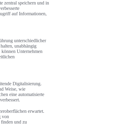
 zentral speichern und in
verbesserte
ugriff auf Informationen,
ührung unterschiedlicher
 halten, unabhängig
n
können Unternehmen
itlichen
tende Digitalisierung.
nd Weise, wie
chen eine automatisierte
verbessert.
zeroberflächen erwartet.
g von
 finden und zu