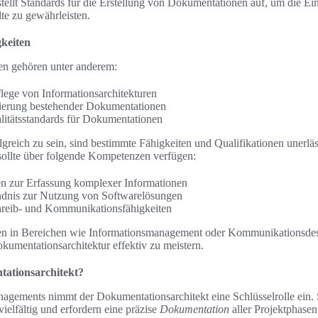
tellt Standards für die Erstellung von Dokumentationen auf, um die Ein
lte zu gewährleisten.
gkeiten
n gehören unter anderem:
lege von Informationsarchitekturen
ierung bestehender Dokumentationen
litätsstandards für Dokumentationen
lgreich zu sein, sind bestimmte Fähigkeiten und Qualifikationen unerläs
sollte über folgende Kompetenzen verfügen:
n zur Erfassung komplexer Informationen
ndnis zur Nutzung von Softwarelösungen
reib- und Kommunikationsfähigkeiten
nen in Bereichen wie Informationsmanagement oder Kommunikationsdesi
umentationsarchitektur effektiv zu meistern.
ationsarchitekt?
agements nimmt der Dokumentationsarchitekt eine Schlüsselrolle ein. 
vielfältig und erfordern eine präzise
Dokumentation
aller Projektphasen 