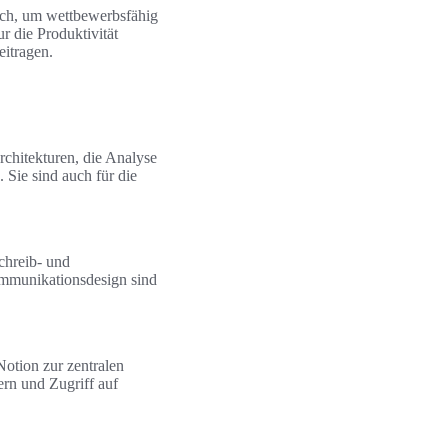
ich, um wettbewerbsfähig
r die Produktivität
eitragen.
chitekturen, die Analyse
Sie sind auch für die
chreib- und
mmunikationsdesign sind
otion zur zentralen
rn und Zugriff auf