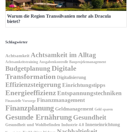
Warum die Region Transsilvanien mehr als Dracula
bietet?
Schlagwörter
Achtsamkeit im Alltag
Achtsamkeit
Achtsamkeitstraining
Ausgabenkontrolle
Bauprojektmanagement
Digitale
Budgetplanung
Transformation
Digitalisierung
Effizienzsteigerung
Einrichtungstipps
Energieeffizienz
Entspannungstechniken
Finanzmanagement
Finanzielle Vorsorge
Finanzplanung
Geldmanagement
Geld sparen
Gesunde Ernährung
Gesundheit
Inneneinrichtung
Gesundheit und Wohlbefinden
Industrie 4.0
Nachhaltigkeit