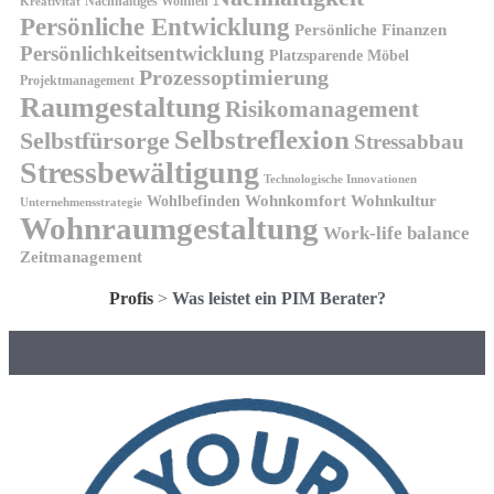
Nachhaltiges Wohnen
Kreativität
Persönliche Entwicklung
Persönliche Finanzen
Persönlichkeitsentwicklung
Platzsparende Möbel
Prozessoptimierung
Projektmanagement
Raumgestaltung
Risikomanagement
Selbstreflexion
Selbstfürsorge
Stressabbau
Stressbewältigung
Technologische Innovationen
Wohnkomfort
Wohnkultur
Wohlbefinden
Unternehmensstrategie
Wohnraumgestaltung
Work-life balance
Zeitmanagement
Profis
>
Was leistet ein PIM Berater?