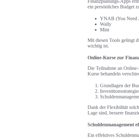
Finanzplanungs-Apps ermö
ein persönliches Budget z
YNAB (You Need A
Wally
Mint
Mit diesen Tools gelingt 
wichtig ist.
Online-Kurse zur Finan
Die Teilnahme an Online-F
Kurse behandeln verschie
Grundlagen der Bud
Investitionsstrategie
Schuldenmanageme
Dank der Flexibilität sol
Lage sind, bessere finanzi
Schuldenmanagement effe
Ein effektives Schuldenma