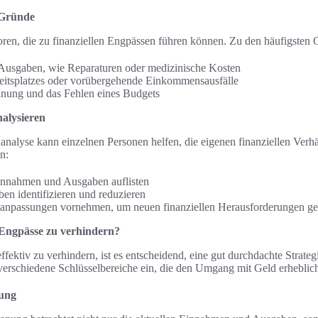
 Gründe
oren, die zu finanziellen Engpässen führen können. Zu den häufigsten
usgaben, wie Reparaturen oder medizinische Kosten
beitsplatzes oder vorübergehende Einkommensausfälle
anung und das Fehlen eines Budgets
alysieren
nalyse kann einzelnen Personen helfen, die eigenen finanziellen Verhäl
n:
innahmen und Ausgaben auflisten
en identifizieren und reduzieren
npassungen vornehmen, um neuen finanziellen Herausforderungen ge
le Engpässe zu verhindern?
fektiv zu verhindern, ist es entscheidend, eine gut durchdachte Strate
 verschiedene Schlüsselbereiche ein, die den Umgang mit Geld erheblic
nung