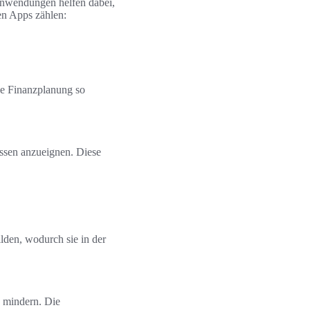
Anwendungen helfen dabei,
en Apps zählen:
de Finanzplanung so
issen anzueignen. Diese
lden, wodurch sie in der
u mindern. Die