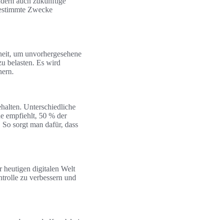
ndern auch zukünftige
 bestimmte Zwecke
erheit, um unvorhergesehene
u belasten. Es wird
hern.
halten. Unterschiedliche
de empfiehlt, 50 % der
So sorgt man dafür, dass
r heutigen digitalen Welt
trolle zu verbessern und