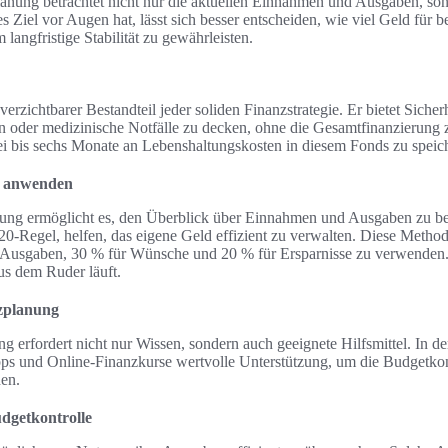
anung betrachtet nicht nur die aktuellen Einnahmen und Ausgaben, so
s Ziel vor Augen hat, lässt sich besser entscheiden, wie viel Geld für
 langfristige Stabilität zu gewährleisten.
nverzichtbarer Bestandteil jeder soliden Finanzstrategie. Er bietet Sich
oder medizinische Notfälle zu decken, ohne die Gesamtfinanzierung z
i bis sechs Monate an Lebenshaltungskosten in diesem Fonds zu speic
n anwenden
rung ermöglicht es, den Überblick über Einnahmen und Ausgaben zu be
20-Regel, helfen, das eigene Geld effizient zu verwalten. Diese Metho
 Ausgaben, 30 % für Wünsche und 20 % für Ersparnisse zu verwenden. 
us dem Ruder läuft.
nzplanung
g erfordert nicht nur Wissen, sondern auch geeignete Hilfsmittel. In de
ps und Online-Finanzkurse wertvolle Unterstützung, um die Budgetkon
hen.
dgetkontrolle