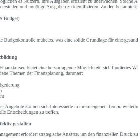
glichen es Nutzern, ihre Ausgaben effizient zu überwachen. Solche 
u erstellen und unnötige Ausgaben zu identifizieren. Zu den bekanntest
 Budget)
die Budgetkontrolle mühelos, was eine solide Grundlage für eine gesun
zbildung
inanzkursen bietet eine hervorragende Möglichkeit, sich fundiertes W
dene Themen der Finanzplanung, darunter:
getierung
n
nt
cher Angebote können sich Interessierte in ihrem eigenen Tempo weiterbi
elle Entscheidungen zu treffen.
ktiv gestalten
nagement erfordert strategische Ansätze, um den finanziellen Druck z