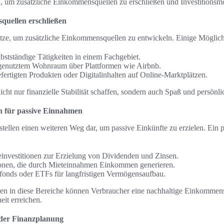
en, um zusätzliche Einkommensquellen zu erschließen und Investitionsm
quellen erschließen
ätze, um zusätzliche Einkommensquellen zu entwickeln. Einige Möglic
lbstständige Tätigkeiten in einem Fachgebiet.
enutztem Wohnraum über Plattformen wie Airbnb.
ertigten Produkten oder Digitalinhalten auf Online-Marktplätzen.
ht nur finanzielle Stabilität schaffen, sondern auch Spaß und persönli
en für passive Einnahmen
stellen einen weiteren Weg dar, um passive Einkünfte zu erzielen. Ein 
investitionen zur Erzielung von Dividenden und Zinsen.
ionen, die durch Mieteinnahmen Einkommen generieren.
xfonds oder ETFs für langfristigen Vermögensaufbau.
ren in diese Bereiche können Verbraucher eine nachhaltige Einkommen
heit erreichen.
 der Finanzplanung