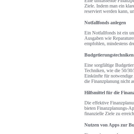
Eine umfassende Finanzpl
Ziele. Indem man ein klare
reserviert werden kann, um
Notfallfonds anlegen
Ein Notfallfonds ist ein u
Ausgaben wie Reparaturen 
empfohlen, mindestens dre
Budgetierungstechnike
Eine sorgfältige Budgetie
Techniken, wie die 50/30/
Einkünfte für notwendige
die Finanzplanung nicht a
Hilfsmittel für die Fina
Die effektive Finanzplanun
bieten Finanzplanungs-Ap
finanzielle Ziele zu erreic
Nutzen von Apps zur Bu