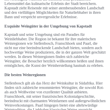
Lebensmittel das kulinarische Erlebnis der Stadt bereichern.
Kapstadt zieht Reisende mit seiner atemberaubenden Landschaft
und den vielfältigen Möglichkeiten für Naturliebhaber in ihren
Bann und verspricht unvergessliche Erlebnisse.
Exquisite Weingüter in der Umgebung von Kapstadt
Kapstadt und seine Umgebung sind ein Paradies für
Weinliebhaber. Die Region ist bekannt für ihre malerischen
Weinregionen wie Stellenbosch, Franschhoek und Paarl, die
nicht nur eine beeindruckende Landschaft bieten, sondern auch
hochwertige Weine produzieren, die in der ganzen Welt geschätzt
werden. In diesen Weinregionen finden sich zahlreiche
Weingüter, die Besucher herzlich willkommen heißen und ihnen
ermöglichen, die Kunst der Weinherstellung hautnah zu erleben.
Die besten Weinregionen
Stellenbosch gilt als das Herz der Weinkultur in Südafrika. Hier
finden sich zahlreiche renommierten Weingüter, die sowohl Rot-
als auch Weißweine von exzellenter Qualität anbieten.
Franschhoek, mit seiner französischen Kolonialgeschichte,
beeindruckt mit charmanten Weinfarmen und außergewöhnlichen
Weinverkostungen. Paarl hingegen bietet eine altehrwürdige
Weintradition, die Liebhaber klassischer Weine anspricht.