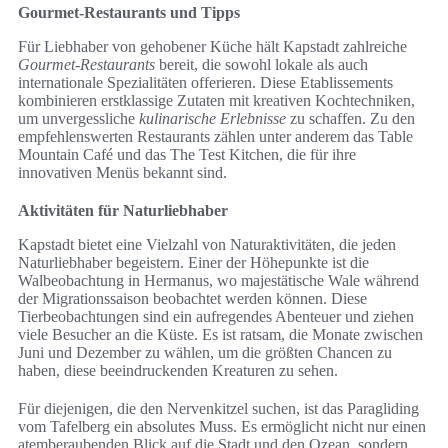
Gourmet-Restaurants und Tipps
Für Liebhaber von gehobener Küche hält Kapstadt zahlreiche
Gourmet-Restaurants
bereit, die sowohl lokale als auch
internationale Spezialitäten offerieren. Diese Etablissements
kombinieren erstklassige Zutaten mit kreativen Kochtechniken,
um unvergessliche
kulinarische Erlebnisse
zu schaffen. Zu den
empfehlenswerten Restaurants zählen unter anderem das Table
Mountain Café und das The Test Kitchen, die für ihre
innovativen Menüs bekannt sind.
Aktivitäten für Naturliebhaber
Kapstadt bietet eine Vielzahl von Naturaktivitäten, die jeden
Naturliebhaber begeistern. Einer der Höhepunkte ist die
Walbeobachtung in Hermanus, wo majestätische Wale während
der Migrationssaison beobachtet werden können. Diese
Tierbeobachtungen sind ein aufregendes Abenteuer und ziehen
viele Besucher an die Küste. Es ist ratsam, die Monate zwischen
Juni und Dezember zu wählen, um die größten Chancen zu
haben, diese beeindruckenden Kreaturen zu sehen.
Für diejenigen, die den Nervenkitzel suchen, ist das Paragliding
vom Tafelberg ein absolutes Muss. Es ermöglicht nicht nur einen
atemberaubenden Blick auf die Stadt und den Ozean, sondern