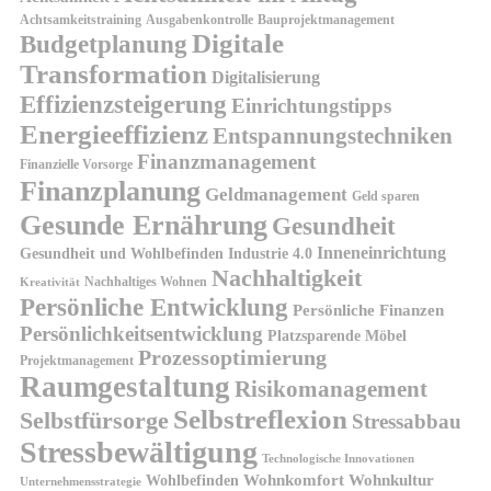
Achtsamkeitstraining
Ausgabenkontrolle
Bauprojektmanagement
Digitale
Budgetplanung
Transformation
Digitalisierung
Effizienzsteigerung
Einrichtungstipps
Energieeffizienz
Entspannungstechniken
Finanzmanagement
Finanzielle Vorsorge
Finanzplanung
Geldmanagement
Geld sparen
Gesunde Ernährung
Gesundheit
Inneneinrichtung
Gesundheit und Wohlbefinden
Industrie 4.0
Nachhaltigkeit
Nachhaltiges Wohnen
Kreativität
Persönliche Entwicklung
Persönliche Finanzen
Persönlichkeitsentwicklung
Platzsparende Möbel
Prozessoptimierung
Projektmanagement
Raumgestaltung
Risikomanagement
Selbstreflexion
Selbstfürsorge
Stressabbau
Stressbewältigung
Technologische Innovationen
Wohnkomfort
Wohnkultur
Wohlbefinden
Unternehmensstrategie