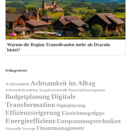
Warum die Region Transsilvanien mehr als Dracula
bietet?
Schlagwörter
Achtsamkeit im Alltag
Achtsamkeit
Achtsamkeitstraining
Ausgabenkontrolle
Bauprojektmanagement
Digitale
Budgetplanung
Transformation
Digitalisierung
Effizienzsteigerung
Einrichtungstipps
Energieeffizienz
Entspannungstechniken
Finanzmanagement
Finanzielle Vorsorge