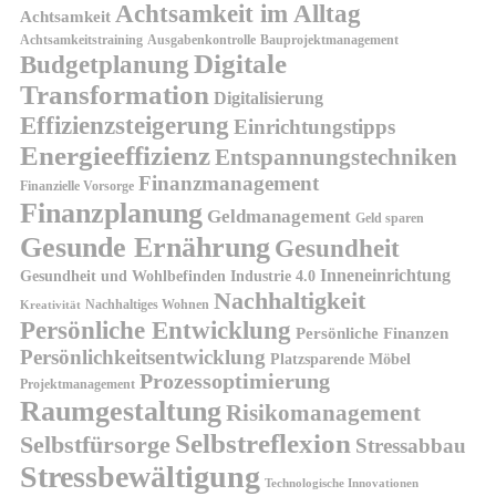
Achtsamkeit im Alltag
Achtsamkeit
Achtsamkeitstraining
Ausgabenkontrolle
Bauprojektmanagement
Digitale
Budgetplanung
Transformation
Digitalisierung
Effizienzsteigerung
Einrichtungstipps
Energieeffizienz
Entspannungstechniken
Finanzmanagement
Finanzielle Vorsorge
Finanzplanung
Geldmanagement
Geld sparen
Gesunde Ernährung
Gesundheit
Inneneinrichtung
Gesundheit und Wohlbefinden
Industrie 4.0
Nachhaltigkeit
Nachhaltiges Wohnen
Kreativität
Persönliche Entwicklung
Persönliche Finanzen
Persönlichkeitsentwicklung
Platzsparende Möbel
Prozessoptimierung
Projektmanagement
Raumgestaltung
Risikomanagement
Selbstreflexion
Selbstfürsorge
Stressabbau
Stressbewältigung
Technologische Innovationen