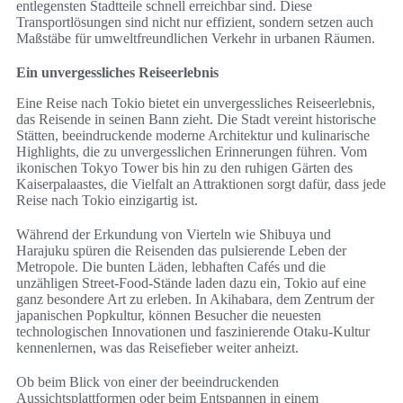
entlegensten Stadtteile schnell erreichbar sind. Diese
Transportlösungen sind nicht nur effizient, sondern setzen auch
Maßstäbe für umweltfreundlichen Verkehr in urbanen Räumen.
Ein unvergessliches Reiseerlebnis
Eine Reise nach Tokio bietet ein unvergessliches Reiseerlebnis,
das Reisende in seinen Bann zieht. Die Stadt vereint historische
Stätten, beeindruckende moderne Architektur und kulinarische
Highlights, die zu unvergesslichen Erinnerungen führen. Vom
ikonischen Tokyo Tower bis hin zu den ruhigen Gärten des
Kaiserpalaastes, die Vielfalt an Attraktionen sorgt dafür, dass jede
Reise nach Tokio einzigartig ist.
Während der Erkundung von Vierteln wie Shibuya und
Harajuku spüren die Reisenden das pulsierende Leben der
Metropole. Die bunten Läden, lebhaften Cafés und die
unzähligen Street-Food-Stände laden dazu ein, Tokio auf eine
ganz besondere Art zu erleben. In Akihabara, dem Zentrum der
japanischen Popkultur, können Besucher die neuesten
technologischen Innovationen und faszinierende Otaku-Kultur
kennenlernen, was das Reisefieber weiter anheizt.
Ob beim Blick von einer der beeindruckenden
Aussichtsplattformen oder beim Entspannen in einem