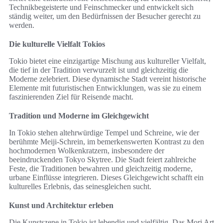
Technikbegeisterte und Feinschmecker und entwickelt sich
ständig weiter, um den Bedürfnissen der Besucher gerecht zu
werden.
Die kulturelle Vielfalt Tokios
Tokio bietet eine einzigartige Mischung aus kultureller Vielfalt,
die tief in der Tradition verwurzelt ist und gleichzeitig die
Moderne zelebriert. Diese dynamische Stadt vereint historische
Elemente mit futuristischen Entwicklungen, was sie zu einem
faszinierenden Ziel für Reisende macht.
Tradition und Moderne im Gleichgewicht
In Tokio stehen altehrwürdige Tempel und Schreine, wie der
berühmte Meiji-Schrein, im bemerkenswerten Kontrast zu den
hochmodernen Wolkenkratzern, insbesondere der
beeindruckenden Tokyo Skytree. Die Stadt feiert zahlreiche
Feste, die Traditionen bewahren und gleichzeitig moderne,
urbane Einflüsse integrieren. Dieses Gleichgewicht schafft ein
kulturelles Erlebnis, das seinesgleichen sucht.
Kunst und Architektur erleben
Die Kunstszene in Tokio ist lebendig und vielfältig. Das Mori Art