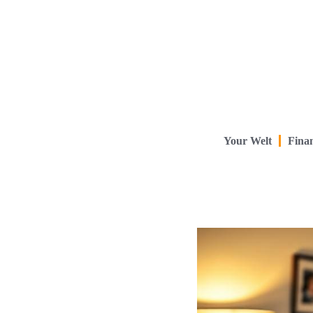
Your Welt
Finan