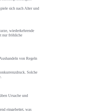
Spiele sich nach Alter und
kurze, wiederkehrende
t nur fröhliche
 Aushandeln von Regeln
Konkurrenzdruck. Solche
.
, üben Ursache und
end eingebettet, was