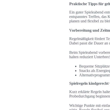
Praktische Tipps für ge
Ein guter Spieleabend ent
entspanntes Treffen, das 
planen und flexibel zu ble
Vorbereitung und Zeit
Regelmäßigkeit fördert Tei
Dabei passt die Dauer an 
Beim Spieleabend vorbereit
halten reduziert Unterbrec
Bequeme Sitzplätze
Snacks als Energie
Alternativprogramme 
Spielregeln kindgerecht 
Kurz erklärte Regeln halt
Probedurchgang beginnen.
Wichtige Punkte mit einfa
nötig, Regeln flexibel an