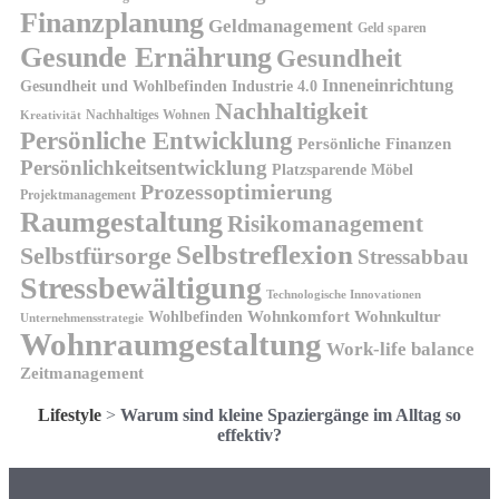
Finanzplanung
Geldmanagement
Geld sparen
Gesunde Ernährung
Gesundheit
Inneneinrichtung
Gesundheit und Wohlbefinden
Industrie 4.0
Nachhaltigkeit
Nachhaltiges Wohnen
Kreativität
Persönliche Entwicklung
Persönliche Finanzen
Persönlichkeitsentwicklung
Platzsparende Möbel
Prozessoptimierung
Projektmanagement
Raumgestaltung
Risikomanagement
Selbstreflexion
Selbstfürsorge
Stressabbau
Stressbewältigung
Technologische Innovationen
Wohnkomfort
Wohnkultur
Wohlbefinden
Unternehmensstrategie
Wohnraumgestaltung
Work-life balance
Zeitmanagement
Lifestyle
>
Warum sind kleine Spaziergänge im Alltag so
effektiv?