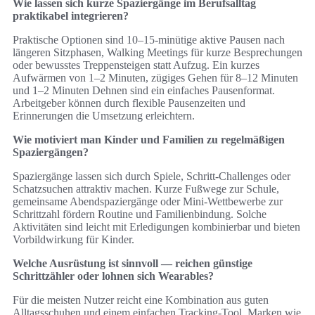
Wie lassen sich kurze Spaziergänge im Berufsalltag
praktikabel integrieren?
Praktische Optionen sind 10–15‑minütige aktive Pausen nach
längeren Sitzphasen, Walking Meetings für kurze Besprechungen
oder bewusstes Treppensteigen statt Aufzug. Ein kurzes
Aufwärmen von 1–2 Minuten, zügiges Gehen für 8–12 Minuten
und 1–2 Minuten Dehnen sind ein einfaches Pausenformat.
Arbeitgeber können durch flexible Pausenzeiten und
Erinnerungen die Umsetzung erleichtern.
Wie motiviert man Kinder und Familien zu regelmäßigen
Spaziergängen?
Spaziergänge lassen sich durch Spiele, Schritt‑Challenges oder
Schatzsuchen attraktiv machen. Kurze Fußwege zur Schule,
gemeinsame Abendspaziergänge oder Mini‑Wettbewerbe zur
Schrittzahl fördern Routine und Familienbindung. Solche
Aktivitäten sind leicht mit Erledigungen kombinierbar und bieten
Vorbildwirkung für Kinder.
Welche Ausrüstung ist sinnvoll — reichen günstige
Schrittzähler oder lohnen sich Wearables?
Für die meisten Nutzer reicht eine Kombination aus guten
Alltagsschuhen und einem einfachen Tracking‑Tool. Marken wie