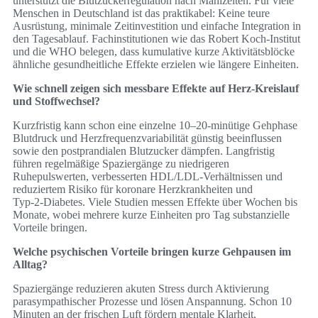
unterstützt die Blutzuckerregulation nach Mahlzeiten. Für viele
Menschen in Deutschland ist das praktikabel: Keine teure
Ausrüstung, minimale Zeitinvestition und einfache Integration in
den Tagesablauf. Fachinstitutionen wie das Robert Koch-Institut
und die WHO belegen, dass kumulative kurze Aktivitätsblöcke
ähnliche gesundheitliche Effekte erzielen wie längere Einheiten.
Wie schnell zeigen sich messbare Effekte auf Herz-Kreislauf
und Stoffwechsel?
Kurzfristig kann schon eine einzelne 10–20-minütige Gehphase
Blutdruck und Herzfrequenzvariabilität günstig beeinflussen
sowie den postprandialen Blutzucker dämpfen. Langfristig
führen regelmäßige Spaziergänge zu niedrigeren
Ruhepulswerten, verbesserten HDL/LDL-Verhältnissen und
reduziertem Risiko für koronare Herzkrankheiten und
Typ‑2‑Diabetes. Viele Studien messen Effekte über Wochen bis
Monate, wobei mehrere kurze Einheiten pro Tag substanzielle
Vorteile bringen.
Welche psychischen Vorteile bringen kurze Gehpausen im
Alltag?
Spaziergänge reduzieren akuten Stress durch Aktivierung
parasympathischer Prozesse und lösen Anspannung. Schon 10
Minuten an der frischen Luft fördern mentale Klarheit,