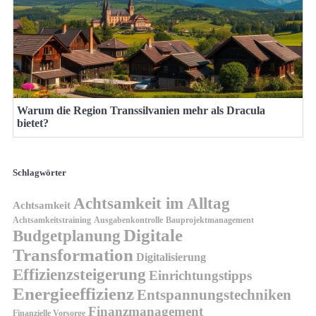
Warum die Region Transsilvanien mehr als Dracula
bietet?
Schlagwörter
Achtsamkeit im Alltag
Achtsamkeit
Achtsamkeitstraining
Ausgabenkontrolle
Bauprojektmanagement
Digitale
Budgetplanung
Transformation
Digitalisierung
Effizienzsteigerung
Einrichtungstipps
Energieeffizienz
Entspannungstechniken
Finanzmanagement
Finanzielle Vorsorge