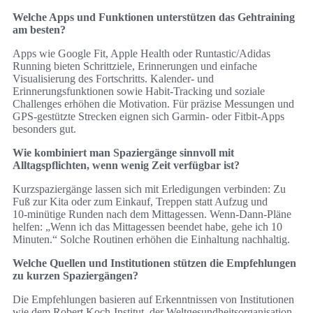
Welche Apps und Funktionen unterstützen das Gehtraining
am besten?
Apps wie Google Fit, Apple Health oder Runtastic/Adidas
Running bieten Schrittziele, Erinnerungen und einfache
Visualisierung des Fortschritts. Kalender‑ und
Erinnerungsfunktionen sowie Habit‑Tracking und soziale
Challenges erhöhen die Motivation. Für präzise Messungen und
GPS‑gestützte Strecken eignen sich Garmin‑ oder Fitbit‑Apps
besonders gut.
Wie kombiniert man Spaziergänge sinnvoll mit
Alltagspflichten, wenn wenig Zeit verfügbar ist?
Kurzspaziergänge lassen sich mit Erledigungen verbinden: Zu
Fuß zur Kita oder zum Einkauf, Treppen statt Aufzug und
10‑minütige Runden nach dem Mittagessen. Wenn‑Dann‑Pläne
helfen: „Wenn ich das Mittagessen beendet habe, gehe ich 10
Minuten.“ Solche Routinen erhöhen die Einhaltung nachhaltig.
Welche Quellen und Institutionen stützen die Empfehlungen
zu kurzen Spaziergängen?
Die Empfehlungen basieren auf Erkenntnissen von Institutionen
wie dem Robert Koch‑Institut, der Weltgesundheitsorganisation