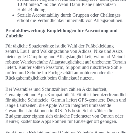
10 Minuten.“ Solche Wenn-Dann-Pläne unterstützen
Habit-Building.
Soziale Accountability durch Gruppen oder Challenges
erhöht die Verbindlichkeit innerhalb von Alltagsroutinen.
Produktbewertung: Empfehlungen für Ausrüstung und
Zubehör
Für tägliche Spaziergänge ist die Wahl der Fußbekleidung
zentral. Lauf- und Walkingschuhe von Adidas, Nike und Asics
bieten gute Dämpfung und Alltagstauglichkeit, während Meindl
robuste Wanderschuhe Alltagstauglichkeit auf unebenem Terrain
liefert. Käufer sollten Passform, Support und rutschfeste Sohle
prüfen und Schuhe im Fachgeschäft anprobieren oder die
Rückgabemöglichkeit beim Onlinekauf nutzen.
Bei Wearables und Schrittzählern zählen Akkulaufzeit,
Genauigkeit und App-Kompatibilität. Fitbit ist benutzerfreundlich
für tägliche Schrittziele, Garmin liefert GPS-genauere Daten und
lange Laufzeiten, die Apple Watch integriert umfassende
Gesundheitsfunktionen in iOS. Als beste Schrittzähler für
Budgetnutzer eignen sich einfache Pedometer von Omron oder
Beurer; kostenlose Apps können für Einsteiger oft genügen.
Funktionale Bekleidung und Outdoor-Zubehör Bewertung sollte