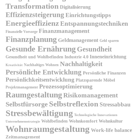
Transformation
Digitalisierung
Effizienzsteigerung
Einrichtungstipps
Energieeffizienz
Entspannungstechniken
Finanzmanagement
Finanzielle Vorsorge
Finanzplanung
Geldmanagement
Geld sparen
Gesunde Ernährung
Gesundheit
Inneneinrichtung
Gesundheit und Wohlbefinden
Industrie 4.0
Nachhaltigkeit
Nachhaltiges Wohnen
Kreativität
Persönliche Entwicklung
Persönliche Finanzen
Persönlichkeitsentwicklung
Platzsparende Möbel
Prozessoptimierung
Projektmanagement
Raumgestaltung
Risikomanagement
Selbstreflexion
Selbstfürsorge
Stressabbau
Stressbewältigung
Technologische Innovationen
Wohnkomfort
Wohnkultur
Wohlbefinden
Unternehmensstrategie
Wohnraumgestaltung
Work-life balance
Zeitmanagement