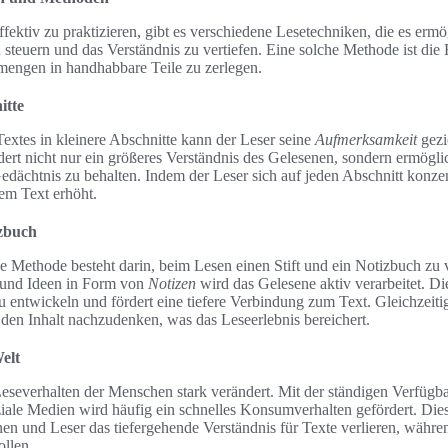
ektiv zu praktizieren, gibt es verschiedene Lesetechniken, die es ermö
teuern und das Verständnis zu vertiefen. Eine solche Methode ist die E
xtmengen in handhabbare Teile zu zerlegen.
itte
Textes in kleinere Abschnitte kann der Leser seine
Aufmerksamkeit
gezie
ert nicht nur ein größeres Verständnis des Gelesenen, sondern ermöglic
dächtnis zu behalten. Indem der Leser sich auf jeden Abschnitt konzent
em Text erhöht.
izbuch
e Methode besteht darin, beim Lesen einen Stift und ein Notizbuch z
 und Ideen in Form von
Notizen
wird das Gelesene aktiv verarbeitet. Di
 entwickeln und fördert eine tiefere Verbindung zum Text. Gleichzeitig
 den Inhalt nachzudenken, was das Leseerlebnis bereichert.
Welt
 Leseverhalten der Menschen stark verändert. Mit der ständigen Verfügb
iale Medien wird häufig ein schnelles Konsumverhalten gefördert. Die
nen und Leser das tiefergehende Verständnis für Texte verlieren, währe
ollen.