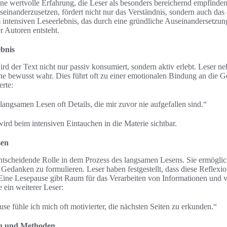
ne wertvolle Erfahrung, die Leser als besonders bereichernd empfinden
seinanderzusetzen, fördert nicht nur das Verständnis, sondern auch das
 intensiven Leseerlebnis, das durch eine gründliche Auseinandersetzun
er Autoren entsteht.
ebnis
d der Text nicht nur passiv konsumiert, sondern aktiv erlebt. Leser n
he bewusst wahr. Dies führt oft zu einer emotionalen Bindung an die G
erte:
langsamen Lesen oft Details, die mir zuvor nie aufgefallen sind.“
ird beim intensiven Eintauchen in die Materie sichtbar.
sen
ntscheidende Rolle in dem Prozess des langsamen Lesens. Sie ermöglic
edanken zu formulieren. Leser haben festgestellt, dass diese Reflex
. Eine Lesepause gibt Raum für das Verarbeiten von Informationen und v
e ein weiterer Leser:
se fühle ich mich oft motivierter, die nächsten Seiten zu erkunden.“
n und Methoden