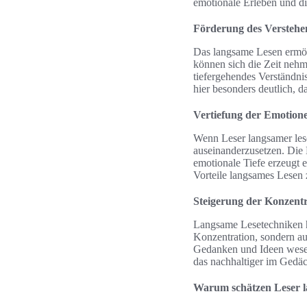
emotionale Erleben und di
Förderung des Verstehe
Das langsame Lesen ermögl
können sich die Zeit neh
tiefergehendes Verständni
hier besonders deutlich, d
Vertiefung der Emotion
Wenn Leser langsamer lese
auseinanderzusetzen. Die 
emotionale Tiefe erzeugt e
Vorteile langsames Lesen z
Steigerung der Konzentr
Langsame Lesetechniken h
Konzentration, sondern au
Gedanken und Ideen wesent
das nachhaltiger im Gedäch
Warum schätzen Leser 