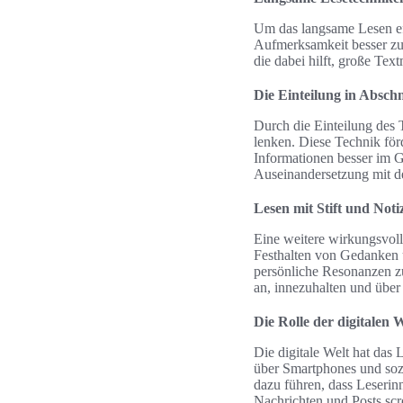
Um das langsame Lesen eff
Aufmerksamkeit besser zu s
die dabei hilft, große Te
Die Einteilung in Abschn
Durch die Einteilung des 
lenken. Diese Technik förd
Informationen besser im Ge
Auseinandersetzung mit d
Lesen mit Stift und Not
Eine weitere wirkungsvoll
Festhalten von Gedanken
persönliche Resonanzen zu
an, innezuhalten und über
Die Rolle der digitalen 
Die digitale Welt hat das
über Smartphones und soz
dazu führen, dass Leserin
Nachrichten und Posts scr