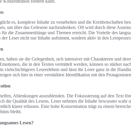
e Konzentration fördern kann.
ns
icht es, komplexe Inhalte zu verarbeiten und die Kernbotschaften bess
men, um über das Gelesene nachzudenken. Oft wird durch diese Ausein
s für die Zusammenhänge und Themen erreicht. Die Vorteile des langs
a der Leser nicht nur Inhalte aufnimmt, sondern aktiv in den Lernprozess
en
n, haben sie die Gelegenheit, sich intensiver mit Charakteren und de
Emotionen, die in den Texten vermittelt werden, können so stärker nac
in vielschichtigeres Leseerlebnis und lässt die Leser ganz in die Handl
eigen sich hier in einer verstärkten Identifikation mit den Protagonisten
ation
elfen, Ablenkungen auszublenden. Die Fokussierung auf den Text förde
ch die Qualität des Lesens. Leser nehmen die Inhalte bewusster wahr 
lich klarer erfassen. Eine hohe Konzentration trägt zu einem bereiche
tnis bleibt.
langsames Lesen?