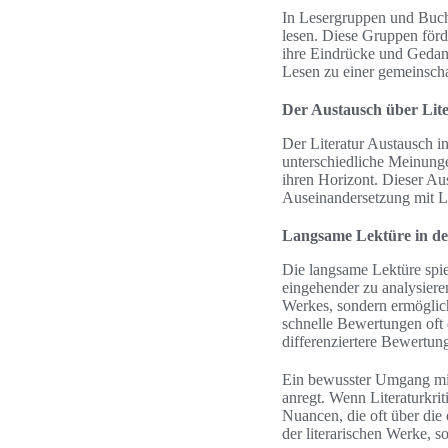
In Lesergruppen und Buch
lesen. Diese Gruppen förd
ihre Eindrücke und Gedank
Lesen zu einer gemeinscha
Der Austausch über Lit
Der Literatur Austausch i
unterschiedliche Meinunge
ihren Horizont. Dieser Aus
Auseinandersetzung mit Li
Langsame Lektüre in der
Die langsame Lektüre spiel
eingehender zu analysieren
Werkes, sondern ermöglicht
schnelle Bewertungen oft
differenziertere Bewertu
Ein bewusster Umgang mit 
anregt. Wenn Literaturkrit
Nuancen, die oft über die 
der literarischen Werke, 