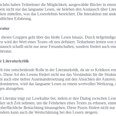
clubs haben Teilnehmer die Möglichkeit, ausgewählte Bücher in ein
ern nicht nur das langsame Lesen, sie beleben den Austausch über Lite
en mitteilen, was das Leseerlebnis bereichert. Die Interaktion mit an
ftlichen Erfahrung.
eratur
n diesen Gruppen geht über das bloße Lesen hinaus. Durch tiefgründig
n wird der Wert eines Textes oft neu definiert. Teilnehmer lernen von 
tausch schafft nicht nur neue Freundschaften, sondern fördert auch eine
teratur.
 Literaturkritik
t eine entscheidende Rolle in der Literaturkritik, da sie es Kritikern er
. Diese Art des Lesens fördert nicht nur das Verständnis für die Struk
 auch eine tiefere Auseinandersetzung mit den Absichten der Autoren. I
 dominieren, wird das langsame Lesen zu einem wertvollen Werkzeug,
ngen abzugeben.
Literatur trägt zur Lesekultur bei, indem er den Dialog zwischen Lese
iker sich Zeit nehmen, um die Feinheiten eines Textes zu erfassen, ents
oberflächliche Betrachtung hinausgehen. Diese Praxis fördert nicht nur 
sondern kann auch die Wertschätzung bei den Lesern steigern.