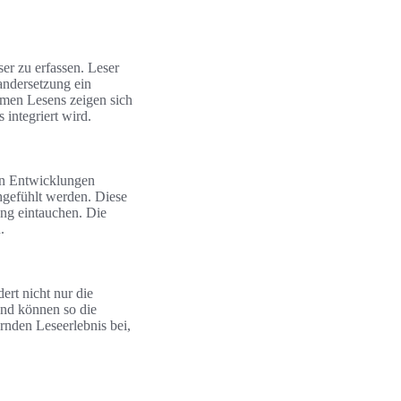
er zu erfassen. Leser
andersetzung ein
amen Lesens zeigen sich
 integriert wird.
ren Entwicklungen
hgefühlt werden. Diese
ung eintauchen. Die
.
rt nicht nur die
und können so die
rnden Leseerlebnis bei,