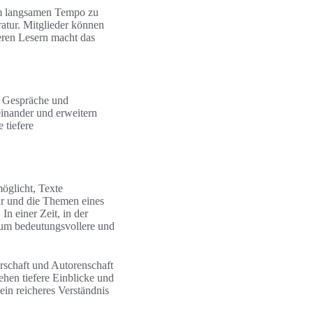
em langsamen Tempo zu
ratur. Mitglieder können
deren Lesern macht das
e Gespräche und
einander und erweitern
 tiefere
möglicht, Texte
tur und die Themen eines
n einer Zeit, in der
 um bedeutungsvollere und
rschaft und Autorenschaft
tehen tiefere Einblicke und
ein reicheres Verständnis