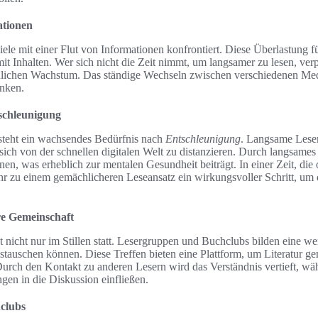
ationen
viele mit einer Flut von Informationen konfrontiert. Diese Überlastung f
t Inhalten. Wer sich nicht die Zeit nimmt, um langsamer zu lesen, ver
lichen Wachstum. Das ständige Wechseln zwischen verschiedenen Med
änken.
schleunigung
tsteht ein wachsendes Bedürfnis nach
Entschleunigung
. Langsame Lese
ch von der schnellen digitalen Welt zu distanzieren. Durch langsame
n, was erheblich zur mentalen Gesundheit beiträgt. In einer Zeit, die 
kehr zu einem gemächlicheren Leseansatz ein wirkungsvoller Schritt, u
e Gemeinschaft
 nicht nur im Stillen statt. Lesergruppen und Buchclubs bilden eine we
ustauschen können. Diese Treffen bieten eine Plattform, um Literatur 
urch den Kontakt zu anderen Lesern wird das Verständnis vertieft, wä
gen in die Diskussion einfließen.
clubs