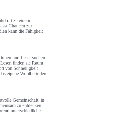
ührt oft zu einem
passt Chancen zur
ien kann die Fähigkeit
rinnen und Leser suchen
s Lesen finden sie Raum
oft von Schnelligkeit
m das eigene Wohlbefinden
rtvolle Gemeinschaft, in
gemeinsam zu entdecken
hrend unterschiedliche