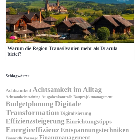
Warum die Region Transsilvanien mehr als Dracula
bietet?
Schlagwörter
Achtsamkeit im Alltag
Achtsamkeit
Achtsamkeitstraining
Ausgabenkontrolle
Bauprojektmanagement
Digitale
Budgetplanung
Transformation
Digitalisierung
Effizienzsteigerung
Einrichtungstipps
Energieeffizienz
Entspannungstechniken
Finanzmanagement
Finanzielle Vorsorge