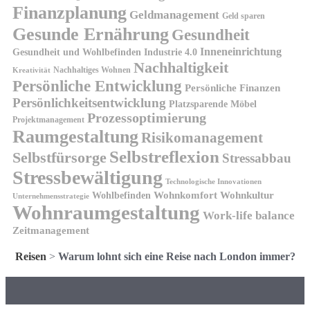
Finanzplanung
Geldmanagement
Geld sparen
Gesunde Ernährung
Gesundheit
Inneneinrichtung
Gesundheit und Wohlbefinden
Industrie 4.0
Nachhaltigkeit
Nachhaltiges Wohnen
Kreativität
Persönliche Entwicklung
Persönliche Finanzen
Persönlichkeitsentwicklung
Platzsparende Möbel
Prozessoptimierung
Projektmanagement
Raumgestaltung
Risikomanagement
Selbstreflexion
Selbstfürsorge
Stressabbau
Stressbewältigung
Technologische Innovationen
Wohnkomfort
Wohnkultur
Wohlbefinden
Unternehmensstrategie
Wohnraumgestaltung
Work-life balance
Zeitmanagement
Reisen
>
Warum lohnt sich eine Reise nach London immer?