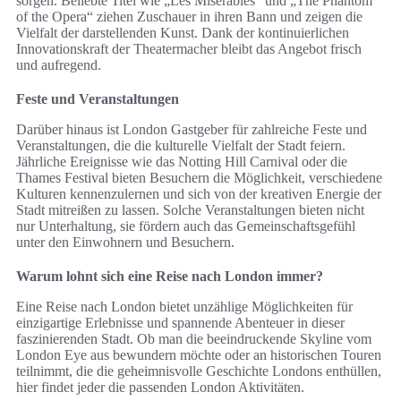
sorgen. Beliebte Titel wie „Les Misérables“ und „The Phantom
of the Opera“ ziehen Zuschauer in ihren Bann und zeigen die
Vielfalt der darstellenden Kunst. Dank der kontinuierlichen
Innovationskraft der Theatermacher bleibt das Angebot frisch
und aufregend.
Feste und Veranstaltungen
Darüber hinaus ist London Gastgeber für zahlreiche Feste und
Veranstaltungen, die die kulturelle Vielfalt der Stadt feiern.
Jährliche Ereignisse wie das Notting Hill Carnival oder die
Thames Festival bieten Besuchern die Möglichkeit, verschiedene
Kulturen kennenzulernen und sich von der kreativen Energie der
Stadt mitreißen zu lassen. Solche Veranstaltungen bieten nicht
nur Unterhaltung, sie fördern auch das Gemeinschaftsgefühl
unter den Einwohnern und Besuchern.
Warum lohnt sich eine Reise nach London immer?
Eine Reise nach London bietet unzählige Möglichkeiten für
einzigartige Erlebnisse und spannende Abenteuer in dieser
faszinierenden Stadt. Ob man die beeindruckende Skyline vom
London Eye aus bewundern möchte oder an historischen Touren
teilnimmt, die die geheimnisvolle Geschichte Londons enthüllen,
hier findet jeder die passenden London Aktivitäten.