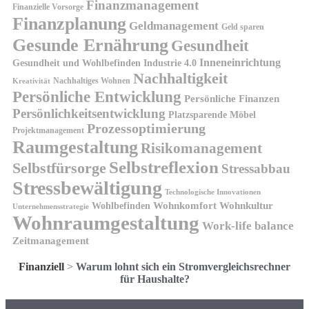
Finanzmanagement
Finanzielle Vorsorge
Finanzplanung
Geldmanagement
Geld sparen
Gesunde Ernährung
Gesundheit
Inneneinrichtung
Gesundheit und Wohlbefinden
Industrie 4.0
Nachhaltigkeit
Nachhaltiges Wohnen
Kreativität
Persönliche Entwicklung
Persönliche Finanzen
Persönlichkeitsentwicklung
Platzsparende Möbel
Prozessoptimierung
Projektmanagement
Raumgestaltung
Risikomanagement
Selbstreflexion
Selbstfürsorge
Stressabbau
Stressbewältigung
Technologische Innovationen
Wohnkomfort
Wohnkultur
Wohlbefinden
Unternehmensstrategie
Wohnraumgestaltung
Work-life balance
Zeitmanagement
Finanziell
>
Warum lohnt sich ein Stromvergleichsrechner
für Haushalte?