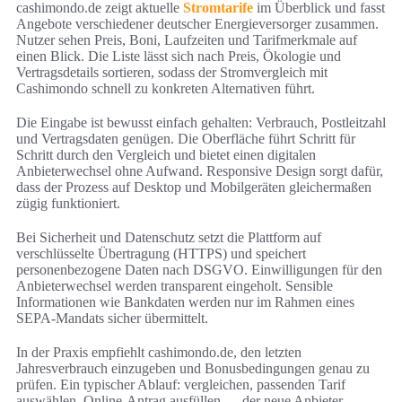
cashimondo.de zeigt aktuelle
Stromtarife
im Überblick und fasst
Angebote verschiedener deutscher Energieversorger zusammen.
Nutzer sehen Preis, Boni, Laufzeiten und Tarifmerkmale auf
einen Blick. Die Liste lässt sich nach Preis, Ökologie und
Vertragsdetails sortieren, sodass der Stromvergleich mit
Cashimondo schnell zu konkreten Alternativen führt.
Die Eingabe ist bewusst einfach gehalten: Verbrauch, Postleitzahl
und Vertragsdaten genügen. Die Oberfläche führt Schritt für
Schritt durch den Vergleich und bietet einen digitalen
Anbieterwechsel ohne Aufwand. Responsive Design sorgt dafür,
dass der Prozess auf Desktop und Mobilgeräten gleichermaßen
zügig funktioniert.
Bei Sicherheit und Datenschutz setzt die Plattform auf
verschlüsselte Übertragung (HTTPS) und speichert
personenbezogene Daten nach DSGVO. Einwilligungen für den
Anbieterwechsel werden transparent eingeholt. Sensible
Informationen wie Bankdaten werden nur im Rahmen eines
SEPA-Mandats sicher übermittelt.
In der Praxis empfiehlt cashimondo.de, den letzten
Jahresverbrauch einzugeben und Bonusbedingungen genau zu
prüfen. Ein typischer Ablauf: vergleichen, passenden Tarif
auswählen, Online-Antrag ausfüllen — der neue Anbieter