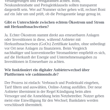
Verlängerungen und Preisgarantien achten. Boni,
Neukundenrabatte und Preisgleitklauseln sollten transparent
dargestellt sein. Wer auf Nummer sicher gehen will, rechnet Boni
auf ein Jahr um und prüft, ob die Preisgarantie lange genug ist.
Gibt es Unterschiede zwischen echtem Ökostrom und Strom
mit Herkunftsnachweisen?
Ja. Echter Ökostrom stammt direkt aus erneuerbaren Anlagen
oder Investitionen in diese, während Anbieter mit
Herkunftsnachweisen (GoOs) Zertifikate kaufen, ohne unbedingt
vor Ort neue Anlagen zu finanzieren. Beim Vergleich
nachhaltiger und konventioneller Stromanbieter empfiehlt es sich,
auf die Herkunft der Energie und Unternehmensangaben zu
Investitionen in Erneuerbare zu achten.
Wie funktioniert ein digitaler Anbieterwechsel über
Plattformen wie cashimondo.de?
Der Prozess ist einfach: Verbrauch und Postleitzahl eingeben,
Tarif filtern und auswählen, Online-Antrag ausfüllen. Der neue
Anbieter übernimmt in der Regel Kündigung beim alten
Versorger und die Anmeldung beim Netzbetreiber. Nutzer geben
meist eine Einwilligung für den Wechsel; Bankdaten werden
verschlüsselt übermittelt.