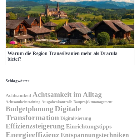
Warum die Region Transsilvanien mehr als Dracula
bietet?
Schlagwörter
Achtsamkeit im Alltag
Achtsamkeit
Achtsamkeitstraining
Ausgabenkontrolle
Bauprojektmanagement
Digitale
Budgetplanung
Transformation
Digitalisierung
Effizienzsteigerung
Einrichtungstipps
Energieeffizienz
Entspannungstechniken