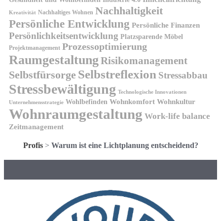
Nachhaltigkeit
Nachhaltiges Wohnen
Kreativität
Persönliche Entwicklung
Persönliche Finanzen
Persönlichkeitsentwicklung
Platzsparende Möbel
Prozessoptimierung
Projektmanagement
Raumgestaltung
Risikomanagement
Selbstreflexion
Selbstfürsorge
Stressabbau
Stressbewältigung
Technologische Innovationen
Wohnkomfort
Wohnkultur
Wohlbefinden
Unternehmensstrategie
Wohnraumgestaltung
Work-life balance
Zeitmanagement
Profis
>
Warum ist eine Lichtplanung entscheidend?