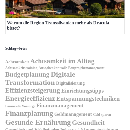
Warum die Region Transsilvanien mehr als Dracula
bietet?
Schlagwörter
Achtsamkeit im Alltag
Achtsamkeit
Achtsamkeitstraining
Ausgabenkontrolle
Bauprojektmanagement
Digitale
Budgetplanung
Transformation
Digitalisierung
Effizienzsteigerung
Einrichtungstipps
Energieeffizienz
Entspannungstechniken
Finanzmanagement
Finanzielle Vorsorge
Finanzplanung
Geldmanagement
Geld sparen
Gesunde Ernährung
Gesundheit
Inneneinrichtung
Gesundheit und Wohlbefinden
Industrie 4.0