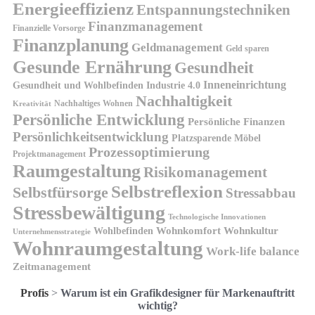
Energieeffizienz
Entspannungstechniken
Finanzmanagement
Finanzielle Vorsorge
Finanzplanung
Geldmanagement
Geld sparen
Gesunde Ernährung
Gesundheit
Inneneinrichtung
Gesundheit und Wohlbefinden
Industrie 4.0
Nachhaltigkeit
Nachhaltiges Wohnen
Kreativität
Persönliche Entwicklung
Persönliche Finanzen
Persönlichkeitsentwicklung
Platzsparende Möbel
Prozessoptimierung
Projektmanagement
Raumgestaltung
Risikomanagement
Selbstreflexion
Selbstfürsorge
Stressabbau
Stressbewältigung
Technologische Innovationen
Wohnkomfort
Wohnkultur
Wohlbefinden
Unternehmensstrategie
Wohnraumgestaltung
Work-life balance
Zeitmanagement
Profis
>
Warum ist ein Grafikdesigner für Markenauftritt
wichtig?