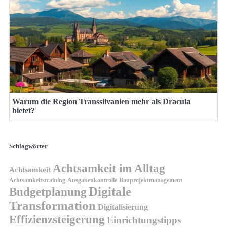
Warum die Region Transsilvanien mehr als Dracula
bietet?
Schlagwörter
Achtsamkeit im Alltag
Achtsamkeit
Achtsamkeitstraining
Ausgabenkontrolle
Bauprojektmanagement
Digitale
Budgetplanung
Transformation
Digitalisierung
Effizienzsteigerung
Einrichtungstipps