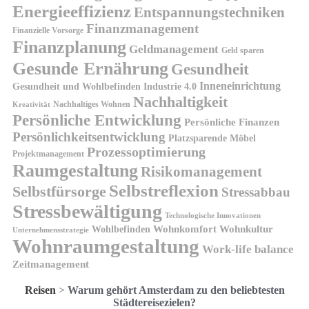
Energieeffizienz
Entspannungstechniken
Finanzmanagement
Finanzielle Vorsorge
Finanzplanung
Geldmanagement
Geld sparen
Gesunde Ernährung
Gesundheit
Inneneinrichtung
Gesundheit und Wohlbefinden
Industrie 4.0
Nachhaltigkeit
Nachhaltiges Wohnen
Kreativität
Persönliche Entwicklung
Persönliche Finanzen
Persönlichkeitsentwicklung
Platzsparende Möbel
Prozessoptimierung
Projektmanagement
Raumgestaltung
Risikomanagement
Selbstreflexion
Selbstfürsorge
Stressabbau
Stressbewältigung
Technologische Innovationen
Wohnkomfort
Wohnkultur
Wohlbefinden
Unternehmensstrategie
Wohnraumgestaltung
Work-life balance
Zeitmanagement
Reisen
>
Warum gehört Amsterdam zu den beliebtesten
Städtereisezielen?