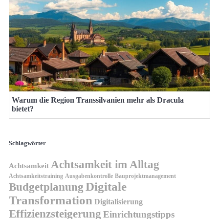
Warum die Region Transsilvanien mehr als Dracula
bietet?
Schlagwörter
Achtsamkeit im Alltag
Achtsamkeit
Achtsamkeitstraining
Ausgabenkontrolle
Bauprojektmanagement
Digitale
Budgetplanung
Transformation
Digitalisierung
Effizienzsteigerung
Einrichtungstipps