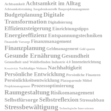
Achtsamkeit im Alltag
Achtsamkeit
Achtsamkeitstraining
Ausgabenkontrolle
Bauprojektmanagement
Digitale
Budgetplanung
Transformation
Digitalisierung
Effizienzsteigerung
Einrichtungstipps
Energieeffizienz
Entspannungstechniken
Finanzmanagement
Finanzielle Vorsorge
Finanzplanung
Geldmanagement
Geld sparen
Gesunde Ernährung
Gesundheit
Inneneinrichtung
Gesundheit und Wohlbefinden
Industrie 4.0
Nachhaltigkeit
Nachhaltiges Wohnen
Kreativität
Persönliche Entwicklung
Persönliche Finanzen
Persönlichkeitsentwicklung
Platzsparende Möbel
Prozessoptimierung
Projektmanagement
Raumgestaltung
Risikomanagement
Selbstreflexion
Selbstfürsorge
Stressabbau
Stressbewältigung
Technologische Innovationen