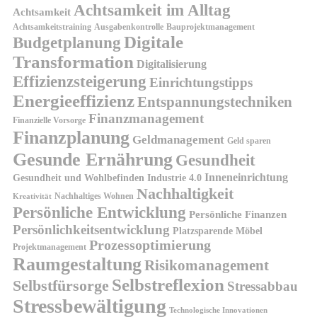
Achtsamkeit im Alltag
Achtsamkeit
Achtsamkeitstraining
Ausgabenkontrolle
Bauprojektmanagement
Digitale
Budgetplanung
Transformation
Digitalisierung
Effizienzsteigerung
Einrichtungstipps
Energieeffizienz
Entspannungstechniken
Finanzmanagement
Finanzielle Vorsorge
Finanzplanung
Geldmanagement
Geld sparen
Gesunde Ernährung
Gesundheit
Inneneinrichtung
Gesundheit und Wohlbefinden
Industrie 4.0
Nachhaltigkeit
Nachhaltiges Wohnen
Kreativität
Persönliche Entwicklung
Persönliche Finanzen
Persönlichkeitsentwicklung
Platzsparende Möbel
Prozessoptimierung
Projektmanagement
Raumgestaltung
Risikomanagement
Selbstreflexion
Selbstfürsorge
Stressabbau
Stressbewältigung
Technologische Innovationen