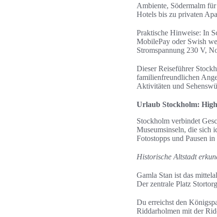
Ambiente, Södermalm für 
Hotels bis zu privaten Apa
Praktische Hinweise: In S
MobilePay oder Swish werde
Stromspannung 230 V, Not
Dieser Reiseführer Stockh
familienfreundlichen Ange
Aktivitäten und Sehenswü
Urlaub Stockholm: High
Stockholm verbindet Gesc
Museumsinseln, die sich i
Fotostopps und Pausen in 
Historische Altstadt erku
Gamla Stan ist das mittel
Der zentrale Platz Storto
Du erreichst den Königsp
Riddarholmen mit der Ridd