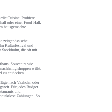
dic Cuisine. Probiere
hall oder einer Food‑Hall.
ren hausgemachte
e zeitgenössische
m Kulturfestival und
 Stockholm, die oft mit
fhaus. Souvenirs wie
achhaltig shoppen willst,
l zu entdecken.
sflüge nach Vaxholm oder
szeit. Für jedes Budget
staurants und
kontaktlose Zahlungen. So