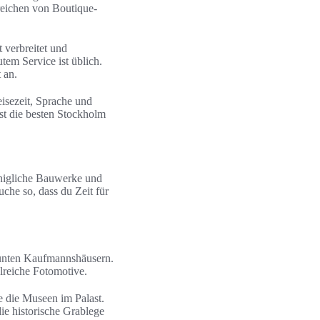
reichen von Boutique-
 verbreitet und
tem Service ist üblich.
 an.
eisezeit, Sprache und
st die besten Stockholm
önigliche Bauwerke und
che so, dass du Zeit für
 bunten Kaufmannshäusern.
lreiche Fotomotive.
 die Museen im Palast.
ie historische Grablege