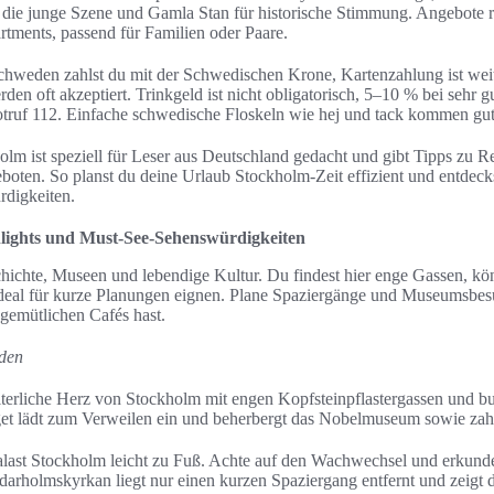
die junge Szene und Gamla Stan für historische Stimmung. Angebote 
rtments, passend für Familien oder Paare.
chweden zahlst du mit der Schwedischen Krone, Kartenzahlung ist weit
n oft akzeptiert. Trinkgeld ist nicht obligatorisch, 5–10 % bei sehr gu
ruf 112. Einfache schwedische Floskeln wie hej und tack kommen gut
olm ist speziell für Leser aus Deutschland gedacht und gibt Tipps zu R
boten. So planst du deine Urlaub Stockholm-Zeit effizient und entdeck
rdigkeiten.
lights und Must‑See‑Sehenswürdigkeiten
hichte, Museen und lebendige Kultur. Du findest hier enge Gassen, k
deal für kurze Planungen eignen. Plane Spaziergänge und Museumsbesu
gemütlichen Cafés hast.
nden
alterliche Herz von Stockholm mit engen Kopfsteinpflastergassen und
rget lädt zum Verweilen ein und beherbergt das Nobelmuseum sowie zah
alast Stockholm leicht zu Fuß. Achte auf den Wachwechsel und erkunde
arholmskyrkan liegt nur einen kurzen Spaziergang entfernt und zeigt d