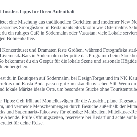
 Insider‑Tipps für Ihren Aufenthalt
etet eine Mischung aus traditionellen Gerichten und moderner New Nor
 klassisches Smörgåsbord in Restaurants Stockholm wie Östermalms Salu
t du ein ruhiges Café in Södermalm oder Vasastan; viele Lokale servie
gen Bohnenkaffee.
d Konzerthuset und Dramaten feste Größen, während Fotografiska stark
e Livemusik‑Bars in Södermalm oder prüfe das Programm beim Stockhol
 So bekommst du ein Gespür für die lokale Szene und saisonale Högtider
ik einhergehen.
est du in Boutiquen auf Södermalm, bei DesignTorget und im NK Kau
refors und Kosta Boda passen gut zum skandinavischen Stil. Wenn du n
d lokale Märkte ideale Orte, um besondere Stücke ohne Touristentrube
r Tipps: Geh früh auf Monteliusvägen für die Aussicht, plane Tagesau
m, und vermeide Menschenmengen durch Besuche außerhalb der Mittag
cks und Supermarkt‑Takeaway für günstige Mahlzeiten, Mittelkasse‑Re
e Abende. Prüfe Öffnungszeiten, reserviere bei Bedarf und achte auf 
ereitet für deine Reise.