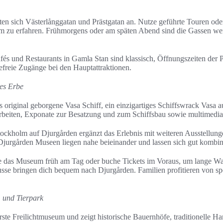
ten sich Västerlånggatan und Prästgatan an. Nutze geführte Touren o
lm zu erfahren. Frühmorgens oder am späten Abend sind die Gassen weni
.
afés und Restaurants in Gamla Stan sind klassisch, Öffnungszeiten der 
refreie Zugänge bei den Hauptattraktionen.
es Erbe
original geborgene Vasa Schiff, ein einzigartiges Schiffswrack Vasa a
rbeiten, Exponate zur Besatzung und zum Schiffsbau sowie multimedial
ckholm auf Djurgården ergänzt das Erlebnis mit weiteren Ausstellunge
urgården Museen liegen nahe beieinander und lassen sich gut kombin
 das Museum früh am Tag oder buche Tickets im Voraus, um lange Wa
sse bringen dich bequem nach Djurgården. Familien profitieren von s
 und Tierpark
erste Freilichtmuseum und zeigt historische Bauernhöfe, traditionelle 