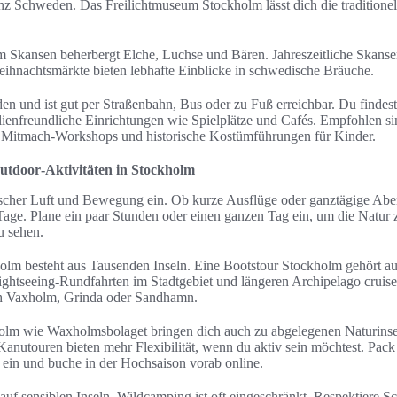
z Schweden. Das Freilichtmuseum Stockholm lässt dich die traditione
m Skansen beherbergt Elche, Luchse und Bären. Jahreszeitliche Skanse
hnachtsmärkte bieten lebhafte Einblicke in schwedische Bräuche.
en und ist gut per Straßenbahn, Bus oder zu Fuß erreichbar. Du findest
ienfreundliche Einrichtungen wie Spielplätze und Cafés. Empfohlen si
Mitmach-Workshops und historische Kostümführungen für Kinder.
utdoor‑Aktivitäten in Stockholm
ischer Luft und Bewegung ein. Ob kurze Ausflüge oder ganztägige Abent
 Tage. Plane ein paar Stunden oder einen ganzen Tag ein, um die Natur 
u sehen.
lm besteht aus Tausenden Inseln. Eine Bootstour Stockholm gehört au
ightseeing-Rundfahrten im Stadtgebiet und längeren Archipelago crui
ch Vaxholm, Grinda oder Sandhamn.
lm wie Waxholmsbolaget bringen dich auch zu abgelegenen Naturinse
Kanutouren bieten mehr Flexibilität, wenn du aktiv sein möchtest. Pac
ein und buche in der Hochsaison vorab online.
f sensiblen Inseln. Wildcamping ist oft eingeschränkt. Respektiere S