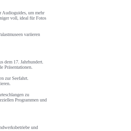
der Audioguides, um mehr
ger voll, ideal für Fotos
Palastmuseen variieren
us dem 17. Jahrhundert.
e Präsentationen.
n zur Seefahrt.
ieren.
rteschlangen zu
peziellen Programmen und
Handwerksbetriebe und