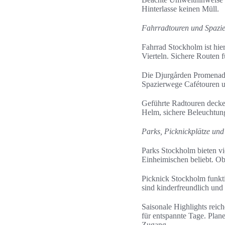
Hinterlasse keinen Müll.
Fahrradtouren und Spazi
Fahrrad Stockholm ist hie
Vierteln. Sichere Routen
Die Djurgården Promenade
Spazierwege Cafétouren u
Geführte Radtouren decken
Helm, sichere Beleuchtung
Parks, Picknickplätze und
Parks Stockholm bieten vi
Einheimischen beliebt. O
Picknick Stockholm funkti
sind kinderfreundlich und
Saisonale Highlights reic
für entspannte Tage. Pla
Zugang.