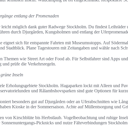
ergänge entlang der Promenaden
r leicht möglich dank guter Radwege Stockholm. Du findest Leihräder 
 führen durch Djurgården, Kungsholmen und entlang der Uferpromenad
 eignet sich für entspannte Fahrten mit Museumsstopps. Auf Söderm
nd Stadtblick. Plane Tagestouren mit Zeitangaben und wähle nach Schw
 Themen wie Street Art oder Food ab. Für Selbstfahrer sind Apps und
 und prüfe die Verkehrsregeln.
 grüne Inseln
ele Erholungsgebiete Stockholm. Hagaparken lockt mit Alleen und Pavil
bservatorielunden und Rålambshovsparken sind gute Optionen für kurz
oniert besonders gut auf Djurgården oder an Uferabschnitten wie Lån
 haben Kioske in der Sommersaison. Achte auf Müllentsorgung und Gri
hen von Kirschblüte bis Herbstlaub. Vogelbeobachtung und ruhige Inseln
ne Sonnenuntergangs‑Picknicks und nutze Fährverbindungen Stockholm 