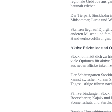
regionale Gebäude aus gan
hautnah erleben.
Der Tierpark Stockholm i
Midsommar, Lucia und Wei
Skansen liegt auf Djurgård
anderen Museen und famil
Handwerksvorführungen, 
Aktive Erlebnisse und O
Stockholm lädt dich zu fr
viele Optionen für aktive
aus neuen Blickwinkeln z
Der Schärengarten Stockho
kannst zwischen kurzen S
Tagesausflüge führen na
Fährverbindungen Stockho
Bootscharter, Kajak- und 
Sonnenschutz und Snacks 
Beachte Umwelthinweise au