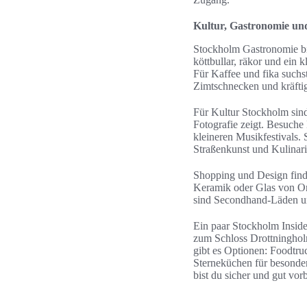
Kultur, Gastronomie und
Stockholm Gastronomie bi
köttbullar, räkor und ein
Für Kaffee und fika suchs
Zimtschnecken und kräfti
Für Kultur Stockholm sin
Fotografie zeigt. Besuch
kleineren Musikfestivals.
Straßenkunst und Kulinar
Shopping und Design find
Keramik oder Glas von Or
sind Secondhand‑Läden un
Ein paar Stockholm Inside
zum Schloss Drottninghol
gibt es Optionen: Foodtru
Sterneküchen für besonder
bist du sicher und gut vorb