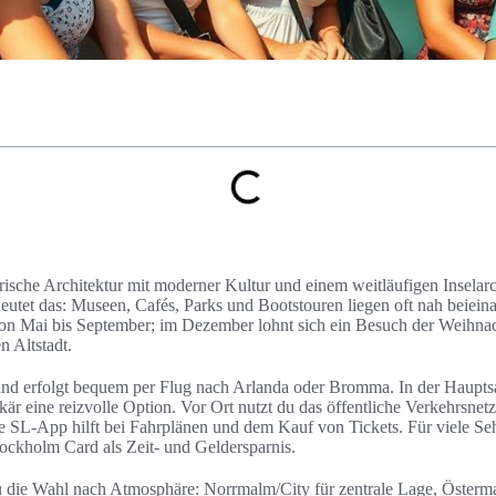
rische Architektur mit moderner Kultur und einem weitläufigen Inselarc
eutet das: Museen, Cafés, Parks und Bootstouren liegen oft nah beieinan
 von Mai bis September; im Dezember lohnt sich ein Besuch der Weihna
n Altstadt.
and erfolgt bequem per Flug nach Arlanda oder Bromma. In der Haupts
är eine reizvolle Option. Vor Ort nutzt du das öffentliche Verkehrsnet
e SL-App hilft bei Fahrplänen und dem Kauf von Tickets. Für viele S
tockholm Card als Zeit- und Geldersparnis.
du die Wahl nach Atmosphäre: Norrmalm/City für zentrale Lage, Österm