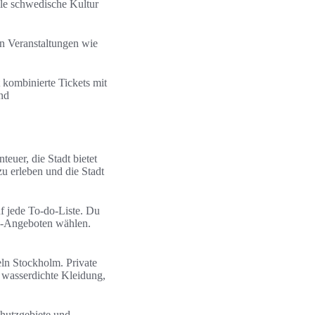
lle schwedische Kultur
n Veranstaltungen wie
 kombinierte Tickets mit
nd
euer, die Stadt bietet
zu erleben und die Stadt
f jede To‑do‑Liste. Du
se‑Angeboten wählen.
ln Stockholm. Private
k wasserdichte Kleidung,
chutzgebiete und