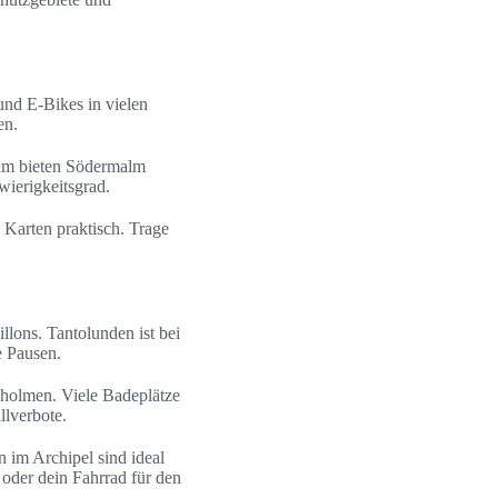
und E‑Bikes in vielen
en.
alm bieten Södermalm
ierigkeitsgrad.
 Karten praktisch. Trage
lons. Tantolunden ist bei
e Pausen.
gholmen. Viele Badeplätze
llverbote.
 im Archipel sind ideal
oder dein Fahrrad für den