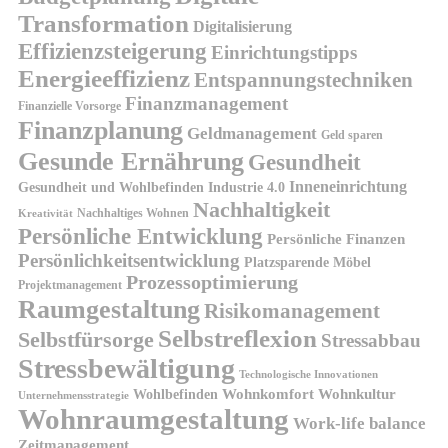
Transformation
Digitalisierung
Effizienzsteigerung
Einrichtungstipps
Energieeffizienz
Entspannungstechniken
Finanzmanagement
Finanzielle Vorsorge
Finanzplanung
Geldmanagement
Geld sparen
Gesunde Ernährung
Gesundheit
Inneneinrichtung
Gesundheit und Wohlbefinden
Industrie 4.0
Nachhaltigkeit
Nachhaltiges Wohnen
Kreativität
Persönliche Entwicklung
Persönliche Finanzen
Persönlichkeitsentwicklung
Platzsparende Möbel
Prozessoptimierung
Projektmanagement
Raumgestaltung
Risikomanagement
Selbstreflexion
Selbstfürsorge
Stressabbau
Stressbewältigung
Technologische Innovationen
Wohnkomfort
Wohnkultur
Wohlbefinden
Unternehmensstrategie
Wohnraumgestaltung
Work-life balance
Zeitmanagement