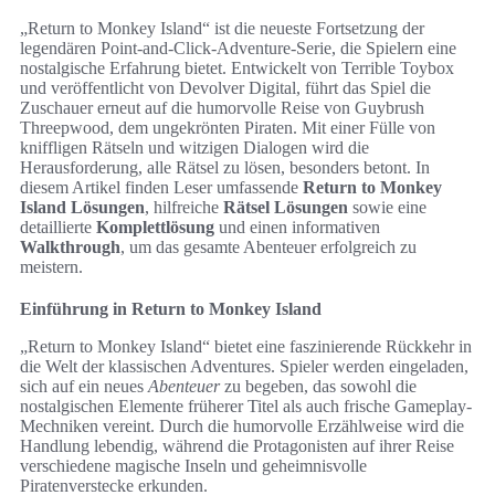
„Return to Monkey Island“ ist die neueste Fortsetzung der
legendären Point-and-Click-Adventure-Serie, die Spielern eine
nostalgische Erfahrung bietet. Entwickelt von Terrible Toybox
und veröffentlicht von Devolver Digital, führt das Spiel die
Zuschauer erneut auf die humorvolle Reise von Guybrush
Threepwood, dem ungekrönten Piraten. Mit einer Fülle von
kniffligen Rätseln und witzigen Dialogen wird die
Herausforderung, alle Rätsel zu lösen, besonders betont. In
diesem Artikel finden Leser umfassende
Return to Monkey
Island Lösungen
, hilfreiche
Rätsel Lösungen
sowie eine
detaillierte
Komplettlösung
und einen informativen
Walkthrough
, um das gesamte Abenteuer erfolgreich zu
meistern.
Einführung in Return to Monkey Island
„Return to Monkey Island“ bietet eine faszinierende Rückkehr in
die Welt der klassischen Adventures. Spieler werden eingeladen,
sich auf ein neues
Abenteuer
zu begeben, das sowohl die
nostalgischen Elemente früherer Titel als auch frische Gameplay-
Mechniken vereint. Durch die humorvolle Erzählweise wird die
Handlung lebendig, während die Protagonisten auf ihrer Reise
verschiedene magische Inseln und geheimnisvolle
Piratenverstecke erkunden.