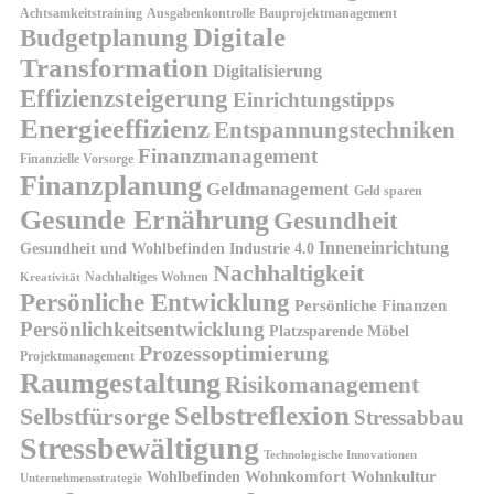
Achtsamkeitstraining
Ausgabenkontrolle
Bauprojektmanagement
Digitale
Budgetplanung
Transformation
Digitalisierung
Effizienzsteigerung
Einrichtungstipps
Energieeffizienz
Entspannungstechniken
Finanzmanagement
Finanzielle Vorsorge
Finanzplanung
Geldmanagement
Geld sparen
Gesunde Ernährung
Gesundheit
Inneneinrichtung
Gesundheit und Wohlbefinden
Industrie 4.0
Nachhaltigkeit
Nachhaltiges Wohnen
Kreativität
Persönliche Entwicklung
Persönliche Finanzen
Persönlichkeitsentwicklung
Platzsparende Möbel
Prozessoptimierung
Projektmanagement
Raumgestaltung
Risikomanagement
Selbstreflexion
Selbstfürsorge
Stressabbau
Stressbewältigung
Technologische Innovationen
Wohnkomfort
Wohnkultur
Wohlbefinden
Unternehmensstrategie