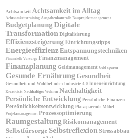
Achtsamkeit im Alltag
Achtsamkeit
Achtsamkeitstraining
Ausgabenkontrolle
Bauprojektmanagement
Digitale
Budgetplanung
Transformation
Digitalisierung
Effizienzsteigerung
Einrichtungstipps
Energieeffizienz
Entspannungstechniken
Finanzmanagement
Finanzielle Vorsorge
Finanzplanung
Geldmanagement
Geld sparen
Gesunde Ernährung
Gesundheit
Inneneinrichtung
Gesundheit und Wohlbefinden
Industrie 4.0
Nachhaltigkeit
Nachhaltiges Wohnen
Kreativität
Persönliche Entwicklung
Persönliche Finanzen
Persönlichkeitsentwicklung
Platzsparende Möbel
Prozessoptimierung
Projektmanagement
Raumgestaltung
Risikomanagement
Selbstreflexion
Selbstfürsorge
Stressabbau