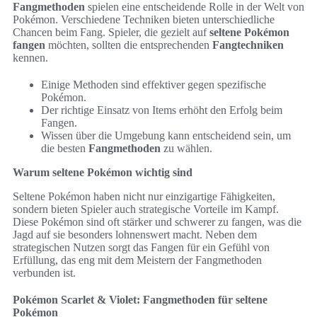
Fangmethoden
spielen eine entscheidende Rolle in der Welt von
Pokémon. Verschiedene Techniken bieten unterschiedliche
Chancen beim Fang. Spieler, die gezielt auf
seltene Pokémon
fangen
möchten, sollten die entsprechenden
Fangtechniken
kennen.
Einige Methoden sind effektiver gegen spezifische
Pokémon.
Der richtige Einsatz von Items erhöht den Erfolg beim
Fangen.
Wissen über die Umgebung kann entscheidend sein, um
die besten
Fangmethoden
zu wählen.
Warum seltene Pokémon wichtig sind
Seltene Pokémon haben nicht nur einzigartige Fähigkeiten,
sondern bieten Spieler auch strategische Vorteile im Kampf.
Diese Pokémon sind oft stärker und schwerer zu fangen, was die
Jagd auf sie besonders lohnenswert macht. Neben dem
strategischen Nutzen sorgt das Fangen für ein Gefühl von
Erfüllung, das eng mit dem Meistern der Fangmethoden
verbunden ist.
Pokémon Scarlet & Violet: Fangmethoden für seltene
Pokémon