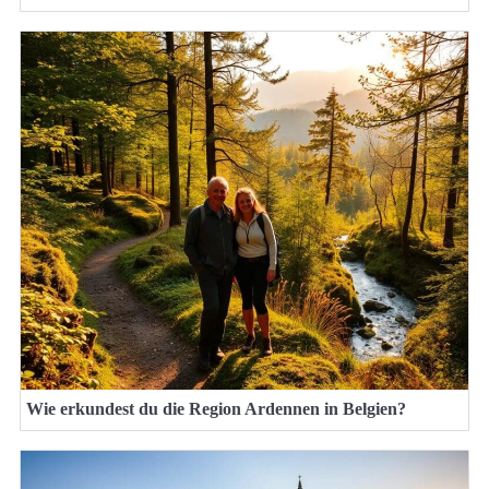
Wie erkundest du die Region Ardennen in Belgien?