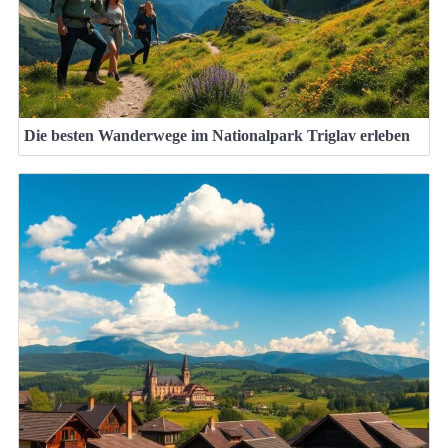
Die besten Wanderwege im Nationalpark Triglav erleben