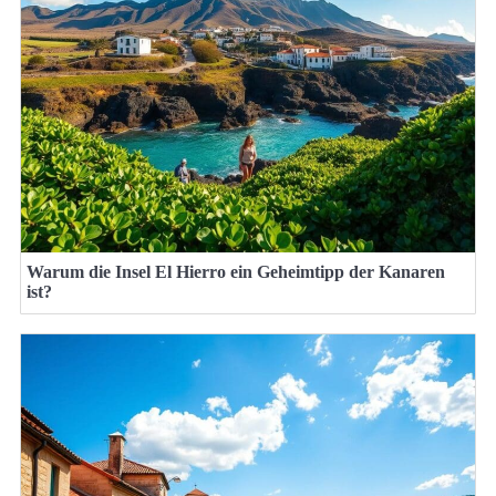
Warum die Insel El Hierro ein Geheimtipp der Kanaren
ist?