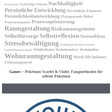
Nachhaltigkeit
Nachhaltiges Wohnen
Kreativität
Persönliche Entwicklung
Persönliche Finanzen
Persönlichkeitsentwicklung
Platzsparende Möbel
Prozessoptimierung
Projektmanagement
Raumgestaltung
Risikomanagement
Selbstreflexion
Selbstfürsorge
Stressabbau
Stressbewältigung
Technologische Innovationen
Wohnkomfort
Wohnkultur
Wohlbefinden
Unternehmensstrategie
Wohnraumgestaltung
Work-life balance
Zeitmanagement
Games
>
Pokémon Scarlet & Violet: Fangmethoden für
seltene Pokémon