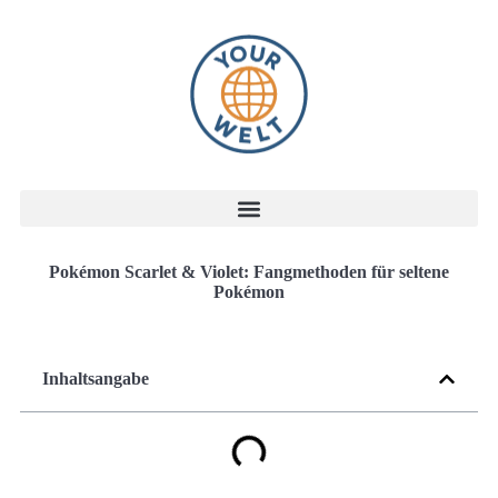
Pokémon Scarlet & Violet: Fangmethoden für seltene
Pokémon
Inhaltsangabe