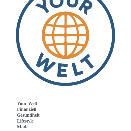
Your Welt
Finanziell
Gesundheit
Lifestyle
Mode