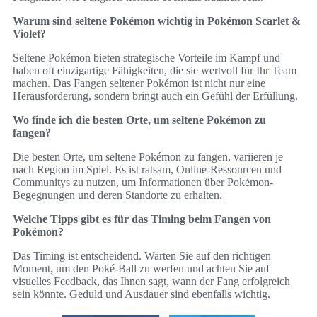
Warum sind seltene Pokémon wichtig in Pokémon Scarlet &
Violet?
Seltene Pokémon bieten strategische Vorteile im Kampf und
haben oft einzigartige Fähigkeiten, die sie wertvoll für Ihr Team
machen. Das Fangen seltener Pokémon ist nicht nur eine
Herausforderung, sondern bringt auch ein Gefühl der Erfüllung.
Wo finde ich die besten Orte, um seltene Pokémon zu
fangen?
Die besten Orte, um seltene Pokémon zu fangen, variieren je
nach Region im Spiel. Es ist ratsam, Online-Ressourcen und
Communitys zu nutzen, um Informationen über Pokémon-
Begegnungen und deren Standorte zu erhalten.
Welche Tipps gibt es für das Timing beim Fangen von
Pokémon?
Das Timing ist entscheidend. Warten Sie auf den richtigen
Moment, um den Poké-Ball zu werfen und achten Sie auf
visuelles Feedback, das Ihnen sagt, wann der Fang erfolgreich
sein könnte. Geduld und Ausdauer sind ebenfalls wichtig.