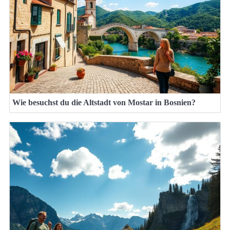
Wie besuchst du die Altstadt von Mostar in Bosnien?