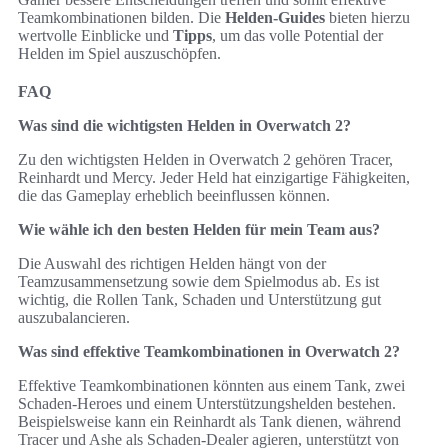
Teamkombinationen bilden. Die
Helden-Guides
bieten hierzu
wertvolle Einblicke und
Tipps
, um das volle Potential der
Helden im Spiel auszuschöpfen.
FAQ
Was sind die wichtigsten Helden in Overwatch 2?
Zu den wichtigsten Helden in Overwatch 2 gehören Tracer,
Reinhardt und Mercy. Jeder Held hat einzigartige Fähigkeiten,
die das Gameplay erheblich beeinflussen können.
Wie wähle ich den besten Helden für mein Team aus?
Die Auswahl des richtigen Helden hängt von der
Teamzusammensetzung sowie dem Spielmodus ab. Es ist
wichtig, die Rollen Tank, Schaden und Unterstützung gut
auszubalancieren.
Was sind effektive Teamkombinationen in Overwatch 2?
Effektive Teamkombinationen könnten aus einem Tank, zwei
Schaden-Heroes und einem Unterstützungshelden bestehen.
Beispielsweise kann ein Reinhardt als Tank dienen, während
Tracer und Ashe als Schaden-Dealer agieren, unterstützt von