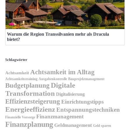
Warum die Region Transsilvanien mehr als Dracula
bietet?
Schlagwörter
Achtsamkeit im Alltag
Achtsamkeit
Achtsamkeitstraining
Ausgabenkontrolle
Bauprojektmanagement
Digitale
Budgetplanung
Transformation
Digitalisierung
Effizienzsteigerung
Einrichtungstipps
Energieeffizienz
Entspannungstechniken
Finanzmanagement
Finanzielle Vorsorge
Finanzplanung
Geldmanagement
Geld sparen