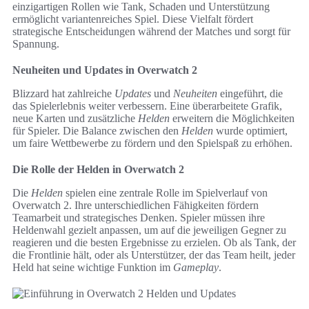
einzigartigen Rollen wie Tank, Schaden und Unterstützung
ermöglicht variantenreiches Spiel. Diese Vielfalt fördert
strategische Entscheidungen während der Matches und sorgt für
Spannung.
Neuheiten und Updates in Overwatch 2
Blizzard hat zahlreiche
Updates
und
Neuheiten
eingeführt, die
das Spielerlebnis weiter verbessern. Eine überarbeitete Grafik,
neue Karten und zusätzliche
Helden
erweitern die Möglichkeiten
für Spieler. Die Balance zwischen den
Helden
wurde optimiert,
um faire Wettbewerbe zu fördern und den Spielspaß zu erhöhen.
Die Rolle der Helden in Overwatch 2
Die
Helden
spielen eine zentrale Rolle im Spielverlauf von
Overwatch 2. Ihre unterschiedlichen Fähigkeiten fördern
Teamarbeit und strategisches Denken. Spieler müssen ihre
Heldenwahl gezielt anpassen, um auf die jeweiligen Gegner zu
reagieren und die besten Ergebnisse zu erzielen. Ob als Tank, der
die Frontlinie hält, oder als Unterstützer, der das Team heilt, jeder
Held hat seine wichtige Funktion im
Gameplay
.