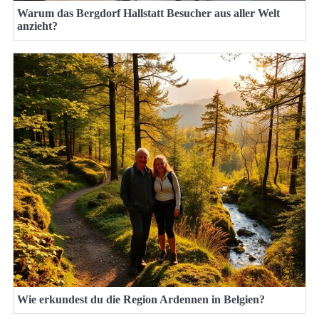
Warum das Bergdorf Hallstatt Besucher aus aller Welt
anzieht?
Wie erkundest du die Region Ardennen in Belgien?