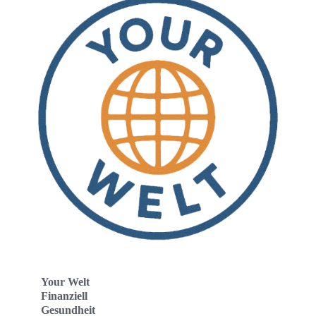
Your Welt
Finanziell
Gesundheit