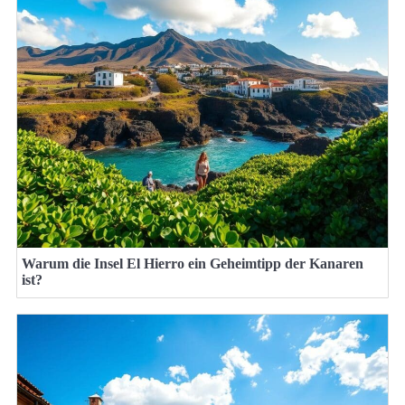
Warum die Insel El Hierro ein Geheimtipp der Kanaren
ist?