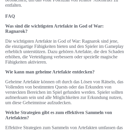
entfalten.
FAQ
Was sind die wichtigsten Artefakte in God of War:
Ragnarok?
Die wichtigsten Artefakte in God of War: Ragnarok sind jene,
die einzigartige Fähigkeiten bieten und den Spieler im Gameplay
erheblich unterstützen. Dazu gehören Artefakte, die den Schaden
erhöhen, die Verteidigung verbessern oder spezielle magische
Fähigkeiten aktivieren.
Wie kann man geheime Artefakte entdecken?
Geheime Artefakte können oft durch das Lösen von Rätseln, das
Vollenden von bestimmten Quests oder das Erkunden von
versteckten Bereichen im Spiel gefunden werden. Spieler sollten
aufmerksam sein und alle Möglichkeiten zur Erkundung nutzen,
um diese Geheimnisse aufzudecken.
Welche Strategien gibt es zum effektiven Sammeln von
Artefakten?
Effektive Strategien zum Sammeln von Artefakten umfassen das