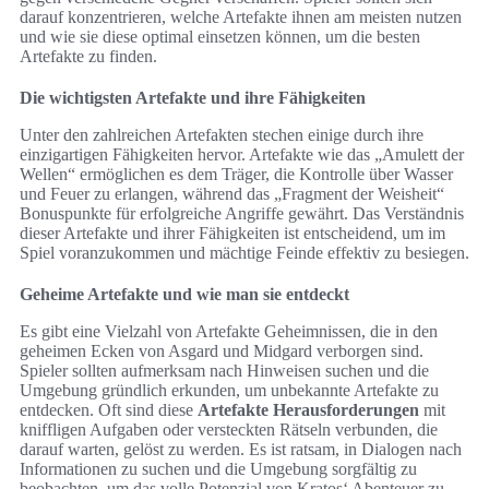
darauf konzentrieren, welche Artefakte ihnen am meisten nutzen
und wie sie diese optimal einsetzen können, um die besten
Artefakte zu finden.
Die wichtigsten Artefakte und ihre Fähigkeiten
Unter den zahlreichen Artefakten stechen einige durch ihre
einzigartigen Fähigkeiten hervor. Artefakte wie das „Amulett der
Wellen“ ermöglichen es dem Träger, die Kontrolle über Wasser
und Feuer zu erlangen, während das „Fragment der Weisheit“
Bonuspunkte für erfolgreiche Angriffe gewährt. Das Verständnis
dieser Artefakte und ihrer Fähigkeiten ist entscheidend, um im
Spiel voranzukommen und mächtige Feinde effektiv zu besiegen.
Geheime Artefakte und wie man sie entdeckt
Es gibt eine Vielzahl von Artefakte Geheimnissen, die in den
geheimen Ecken von Asgard und Midgard verborgen sind.
Spieler sollten aufmerksam nach Hinweisen suchen und die
Umgebung gründlich erkunden, um unbekannte Artefakte zu
entdecken. Oft sind diese
Artefakte Herausforderungen
mit
kniffligen Aufgaben oder versteckten Rätseln verbunden, die
darauf warten, gelöst zu werden. Es ist ratsam, in Dialogen nach
Informationen zu suchen und die Umgebung sorgfältig zu
beobachten, um das volle Potenzial von Kratos‘ Abenteuer zu