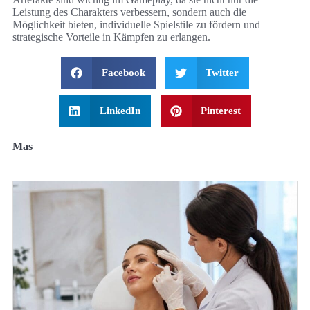
Leistung des Charakters verbessern, sondern auch die
Möglichkeit bieten, individuelle Spielstile zu fördern und
strategische Vorteile in Kämpfen zu erlangen.
Facebook
Twitter
LinkedIn
Pinterest
Mas