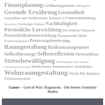
Finanzplanung
Geldmanagement
Geld sparen
Gesunde Ernährung
Gesundheit
Inneneinrichtung
Gesundheit und Wohlbefinden
Industrie 4.0
Nachhaltigkeit
Nachhaltiges Wohnen
Kreativität
Persönliche Entwicklung
Persönliche Finanzen
Persönlichkeitsentwicklung
Platzsparende Möbel
Prozessoptimierung
Projektmanagement
Raumgestaltung
Risikomanagement
Selbstreflexion
Selbstfürsorge
Stressabbau
Stressbewältigung
Technologische Innovationen
Wohnkomfort
Wohnkultur
Wohlbefinden
Unternehmensstrategie
Wohnraumgestaltung
Work-life balance
Zeitmanagement
Games
>
God of War: Ragnarok – Die besten Artefakte
finden