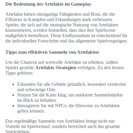
Die Bedeutung der Artefakte im Gameplay
Artefakte bieten einzigartige Fähigkeiten und Boni, die die
Effizienz in Kämpfen und Erkundungen stark verbessern.
Spieler, die sich auf die strategische Nutzung von Artefakten
konzentrieren, werden feststellen, dass dies ihre Spielweise
maßgeblich beeinflusst. Diese Einflussnahme ist entscheidend für
die individuellen Fortschritte und das allgemeine Spielvergnügen.
Tipps zum effektiven Sammeln von Artefakten
Um die Chancen auf wertvolle Artefakte zu erhöhen, sollten
Spieler gezielte
Artefakte Strategien
verfolgen. Zu den besten
Tipps gehören:
Erkunden Sie alle Gebiete gründlich, besonders versteckte
und schwierige Orte.
Nutzen Sie die Karte klug, um markierte Sammelobjekte
im Blick zu behalten.
Interagieren Sie mit NPCs, die Hinweise zu Artefakten
geben können.
Das regelmäßige Sammeln von Artefakten bringt nicht nur
Vorteile im Spielverlauf, sondern bereichert auch das gesamte
Spielerlebnis.