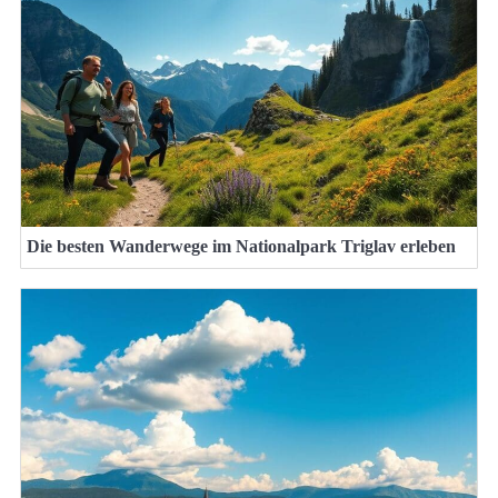
Die besten Wanderwege im Nationalpark Triglav erleben