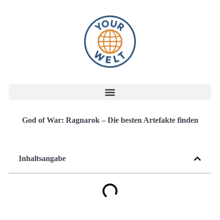
God of War: Ragnarok – Die besten Artefakte finden
Inhaltsangabe