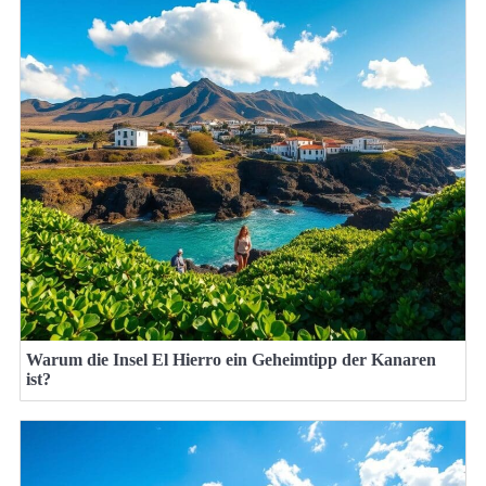
Warum die Insel El Hierro ein Geheimtipp der Kanaren
ist?