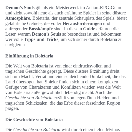
Demon’s Souls
gilt als ein Meisterwerk im Action-RPG-Genre
und zieht sowohl neue als auch erfahrene Spieler in seine düstere
Atmosphäre
. Boletaria, der zentrale Schauplatz des Spiels, bietet
gefährliche Gebiete, die voller
Herausforderungen
und
aufregender
Bosskämpfe
sind. In diesem
Guide
erfahren die
Leser, warum
Demon’s Souls
so besonders ist und bekommen
wertvolle
Tipps und Tricks
, um sich sicher durch Boletaria zu
navigieren.
Einführung in Boletaria
Die Welt von Boletaria ist von einer eindrucksvollen und
tragischen Geschichte geprägt. Diese düstere Erzählung dreht
sich um Macht, Verrat und eine schleichende Dunkelheit, die das
Land überzogen hat. Spieler finden sich in einem komplexen
Gefüge von Charakteren und Konflikten wieder, was die Welt
von Boletaria außergewöhnlich lebendig macht. Auch die
Geschichte von Boletaria
erzählt von legendären Helden und
tragischen Schicksalen, die das Erbe dieser fesselnden Region
prägen.
Die Geschichte von Boletaria
Die
Geschichte von Boletaria
wird durch einen tiefen Mythos