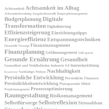
Achtsamkeit im Alltag
Achtsamkeit
Achtsamkeitstraining
Ausgabenkontrolle
Bauprojektmanagement
Digitale
Budgetplanung
Transformation
Digitalisierung
Effizienzsteigerung
Einrichtungstipps
Energieeffizienz
Entspannungstechniken
Finanzmanagement
Finanzielle Vorsorge
Finanzplanung
Geldmanagement
Geld sparen
Gesunde Ernährung
Gesundheit
Inneneinrichtung
Gesundheit und Wohlbefinden
Industrie 4.0
Nachhaltigkeit
Nachhaltiges Wohnen
Kreativität
Persönliche Entwicklung
Persönliche Finanzen
Persönlichkeitsentwicklung
Platzsparende Möbel
Prozessoptimierung
Projektmanagement
Raumgestaltung
Risikomanagement
Selbstreflexion
Selbstfürsorge
Stressabbau