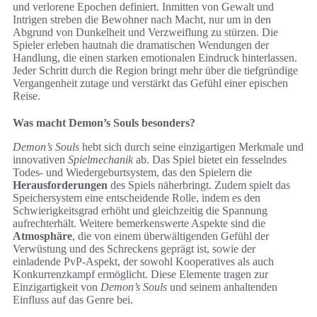
und verlorene Epochen definiert. Inmitten von Gewalt und
Intrigen streben die Bewohner nach Macht, nur um in den
Abgrund von Dunkelheit und Verzweiflung zu stürzen. Die
Spieler erleben hautnah die dramatischen Wendungen der
Handlung, die einen starken emotionalen Eindruck hinterlassen.
Jeder Schritt durch die Region bringt mehr über die tiefgründige
Vergangenheit zutage und verstärkt das Gefühl einer epischen
Reise.
Was macht Demon’s Souls besonders?
Demon’s Souls
hebt sich durch seine einzigartigen Merkmale und
innovativen
Spielmechanik
ab. Das Spiel bietet ein fesselndes
Todes- und Wiedergeburtsystem, das den Spielern die
Herausforderungen
des Spiels näherbringt. Zudem spielt das
Speichersystem eine entscheidende Rolle, indem es den
Schwierigkeitsgrad erhöht und gleichzeitig die Spannung
aufrechterhält. Weitere bemerkenswerte Aspekte sind die
Atmosphäre
, die von einem überwältigenden Gefühl der
Verwüstung und des Schreckens geprägt ist, sowie der
einladende PvP-Aspekt, der sowohl Kooperatives als auch
Konkurrenzkampf ermöglicht. Diese Elemente tragen zur
Einzigartigkeit von
Demon’s Souls
und seinem anhaltenden
Einfluss auf das Genre bei.