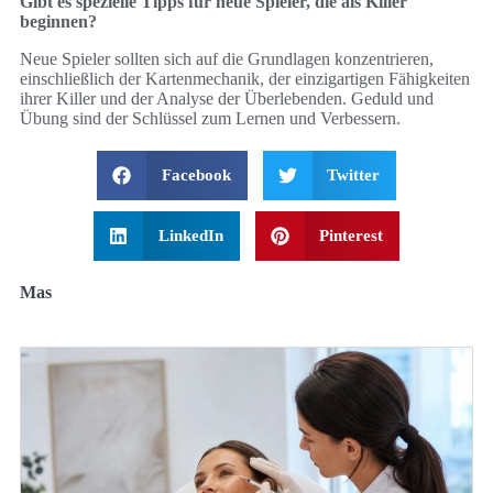
Gibt es spezielle Tipps für neue Spieler, die als Killer
beginnen?
Neue Spieler sollten sich auf die Grundlagen konzentrieren,
einschließlich der Kartenmechanik, der einzigartigen Fähigkeiten
ihrer Killer und der Analyse der Überlebenden. Geduld und
Übung sind der Schlüssel zum Lernen und Verbessern.
Facebook
Twitter
LinkedIn
Pinterest
Mas