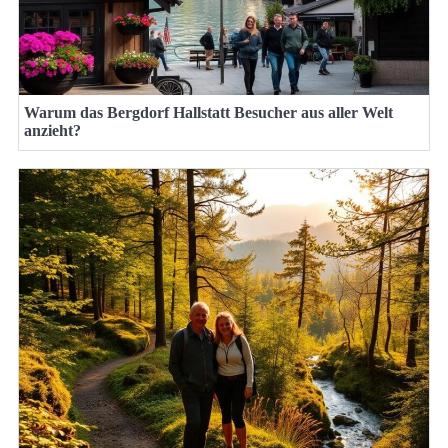
Warum das Bergdorf Hallstatt Besucher aus aller Welt
anzieht?