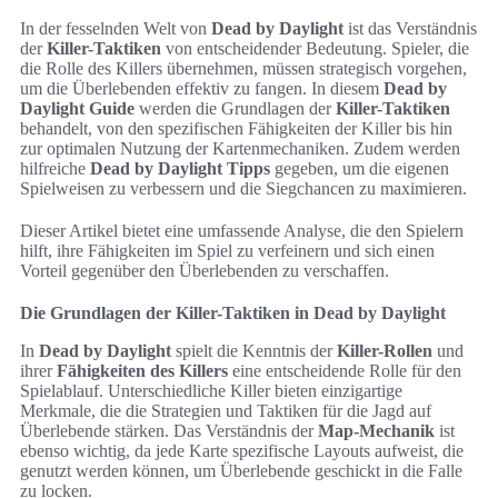
In der fesselnden Welt von
Dead by Daylight
ist das Verständnis
der
Killer-Taktiken
von entscheidender Bedeutung. Spieler, die
die Rolle des Killers übernehmen, müssen strategisch vorgehen,
um die Überlebenden effektiv zu fangen. In diesem
Dead by
Daylight Guide
werden die Grundlagen der
Killer-Taktiken
behandelt, von den spezifischen Fähigkeiten der Killer bis hin
zur optimalen Nutzung der Kartenmechaniken. Zudem werden
hilfreiche
Dead by Daylight Tipps
gegeben, um die eigenen
Spielweisen zu verbessern und die Siegchancen zu maximieren.
Dieser Artikel bietet eine umfassende Analyse, die den Spielern
hilft, ihre Fähigkeiten im Spiel zu verfeinern und sich einen
Vorteil gegenüber den Überlebenden zu verschaffen.
Die Grundlagen der Killer-Taktiken in Dead by Daylight
In
Dead by Daylight
spielt die Kenntnis der
Killer-Rollen
und
ihrer
Fähigkeiten des Killers
eine entscheidende Rolle für den
Spielablauf. Unterschiedliche Killer bieten einzigartige
Merkmale, die die Strategien und Taktiken für die Jagd auf
Überlebende stärken. Das Verständnis der
Map-Mechanik
ist
ebenso wichtig, da jede Karte spezifische Layouts aufweist, die
genutzt werden können, um Überlebende geschickt in die Falle
zu locken.