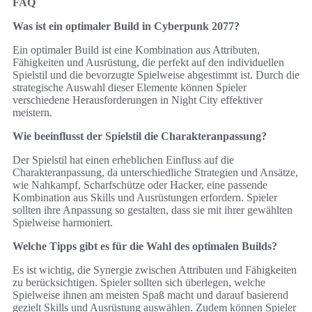
FAQ
Was ist ein optimaler Build in Cyberpunk 2077?
Ein optimaler Build ist eine Kombination aus Attributen,
Fähigkeiten und Ausrüstung, die perfekt auf den individuellen
Spielstil und die bevorzugte Spielweise abgestimmt ist. Durch die
strategische Auswahl dieser Elemente können Spieler
verschiedene Herausforderungen in Night City effektiver
meistern.
Wie beeinflusst der Spielstil die Charakteranpassung?
Der Spielstil hat einen erheblichen Einfluss auf die
Charakteranpassung, da unterschiedliche Strategien und Ansätze,
wie Nahkampf, Scharfschütze oder Hacker, eine passende
Kombination aus Skills und Ausrüstungen erfordern. Spieler
sollten ihre Anpassung so gestalten, dass sie mit ihrer gewählten
Spielweise harmoniert.
Welche Tipps gibt es für die Wahl des optimalen Builds?
Es ist wichtig, die Synergie zwischen Attributen und Fähigkeiten
zu berücksichtigen. Spieler sollten sich überlegen, welche
Spielweise ihnen am meisten Spaß macht und darauf basierend
gezielt Skills und Ausrüstung auswählen. Zudem können Spieler