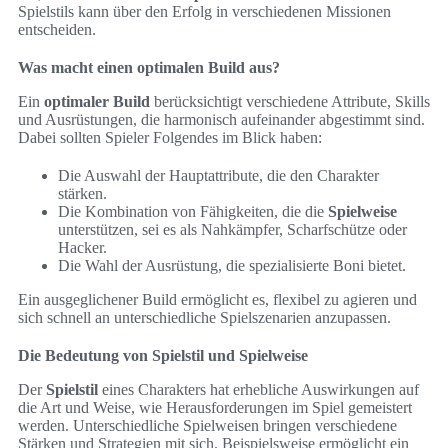
Spielstils kann über den Erfolg in verschiedenen Missionen
entscheiden.
Was macht einen optimalen Build aus?
Ein
optimaler Build
berücksichtigt verschiedene Attribute, Skills
und Ausrüstungen, die harmonisch aufeinander abgestimmt sind.
Dabei sollten Spieler Folgendes im Blick haben:
Die Auswahl der Hauptattribute, die den Charakter
stärken.
Die Kombination von Fähigkeiten, die die
Spielweise
unterstützen, sei es als Nahkämpfer, Scharfschütze oder
Hacker.
Die Wahl der Ausrüstung, die spezialisierte Boni bietet.
Ein ausgeglichener Build ermöglicht es, flexibel zu agieren und
sich schnell an unterschiedliche Spielszenarien anzupassen.
Die Bedeutung von Spielstil und Spielweise
Der
Spielstil
eines Charakters hat erhebliche Auswirkungen auf
die Art und Weise, wie Herausforderungen im Spiel gemeistert
werden. Unterschiedliche Spielweisen bringen verschiedene
Stärken und Strategien mit sich. Beispielsweise ermöglicht ein