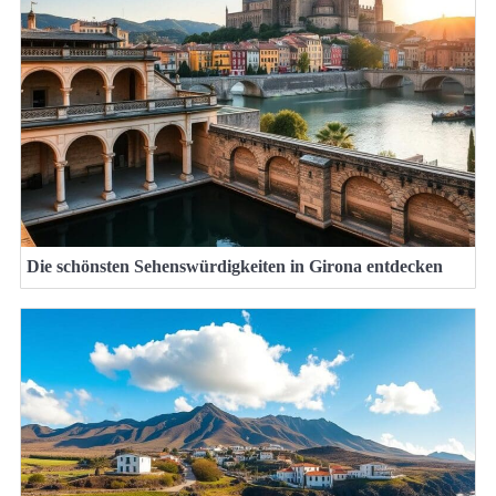
Die schönsten Sehenswürdigkeiten in Girona entdecken