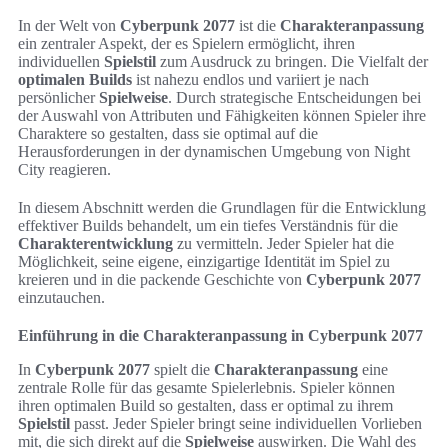
In der Welt von
Cyberpunk 2077
ist die
Charakteranpassung
ein zentraler Aspekt, der es Spielern ermöglicht, ihren
individuellen
Spielstil
zum Ausdruck zu bringen. Die Vielfalt der
optimalen Builds
ist nahezu endlos und variiert je nach
persönlicher
Spielweise
. Durch strategische Entscheidungen bei
der Auswahl von Attributen und Fähigkeiten können Spieler ihre
Charaktere so gestalten, dass sie optimal auf die
Herausforderungen in der dynamischen Umgebung von Night
City reagieren.
In diesem Abschnitt werden die Grundlagen für die Entwicklung
effektiver Builds behandelt, um ein tiefes Verständnis für die
Charakterentwicklung
zu vermitteln. Jeder Spieler hat die
Möglichkeit, seine eigene, einzigartige Identität im Spiel zu
kreieren und in die packende Geschichte von
Cyberpunk 2077
einzutauchen.
Einführung in die Charakteranpassung in Cyberpunk 2077
In
Cyberpunk 2077
spielt die
Charakteranpassung
eine
zentrale Rolle für das gesamte Spielerlebnis. Spieler können
ihren optimalen Build so gestalten, dass er optimal zu ihrem
Spielstil
passt. Jeder Spieler bringt seine individuellen Vorlieben
mit, die sich direkt auf die
Spielweise
auswirken. Die Wahl des