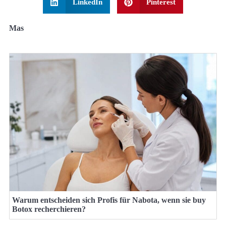
LinkedIn
Pinterest
Mas
Warum entscheiden sich Profis für Nabota, wenn sie buy
Botox recherchieren?