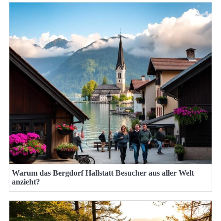
Warum das Bergdorf Hallstatt Besucher aus aller Welt
anzieht?