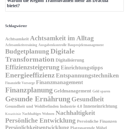
Warum die Region Transsilvanien mehr als Dracula
bietet?
Schlagwörter
Achtsamkeit im Alltag
Achtsamkeit
Achtsamkeitstraining
Ausgabenkontrolle
Bauprojektmanagement
Digitale
Budgetplanung
Transformation
Digitalisierung
Effizienzsteigerung
Einrichtungstipps
Energieeffizienz
Entspannungstechniken
Finanzmanagement
Finanzielle Vorsorge
Finanzplanung
Geldmanagement
Geld sparen
Gesunde Ernährung
Gesundheit
Inneneinrichtung
Gesundheit und Wohlbefinden
Industrie 4.0
Nachhaltigkeit
Nachhaltiges Wohnen
Kreativität
Persönliche Entwicklung
Persönliche Finanzen
Persönlichkeitsentwicklung
Platzsparende Möbel