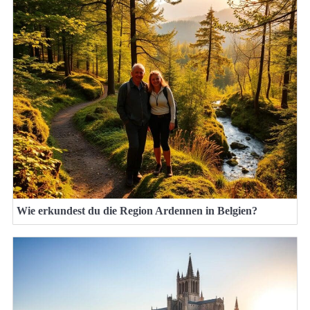
Wie erkundest du die Region Ardennen in Belgien?