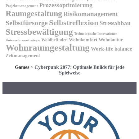
Prozessoptimierung
Projektmanagement
Raumgestaltung
Risikomanagement
Selbstreflexion
Selbstfürsorge
Stressabbau
Stressbewältigung
Technologische Innovationen
Wohnkomfort
Wohnkultur
Wohlbefinden
Unternehmensstrategie
Wohnraumgestaltung
Work-life balance
Zeitmanagement
Games
>
Cyberpunk 2077: Optimale Builds für jede
Spielweise