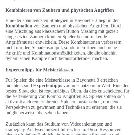
Kombinieren von Zaubern und physischen Angriffen
Eine der spannendsten Strategien in Bayonetta 3 liegt in der
Kombination
von Zaubern und physischen Angriffen. Durch
eine Mischung aus klassischem Button-Mashing mit gezielt
eingesetzten Zaubern können Spieler beeindruckende
Angriffsmuster entwickeln. Diese Kombinationen verbessern
nicht nur den Schadensoutput, sondern eröffnen auch neue
Angriffe und Kombinationsmöglichkeiten, die die ohnehin
dynamischen Kämpfe noch herausfordernder machen.
Expertentipps für Meisterklassen
Für Spieler, die eine Meisterklasse in Bayonetta 3 erreichen
möchten, sind
Expertentipps
von unschätzbarem Wert. Eine der
besten Strategien ist regelmäßiges Üben, da dies entscheidend für
die Verfeinerung von Kombo-Angriffen ist. Spieler sollten sich
aktiv mit anderen erfahrenen Spielern austauschen, um neue
Perspektiven zu gewinnen und Techniken zu erlernen, die sie
möglicherweise übersehen haben.
Zusätzlich kann das Studium von Videoanleitungen und
Gameplay-Analysen äußerst hilfreich sein. Diese Ressourcen
bieten oft tiefere Einblicke in fortgeschrittene Strategien und