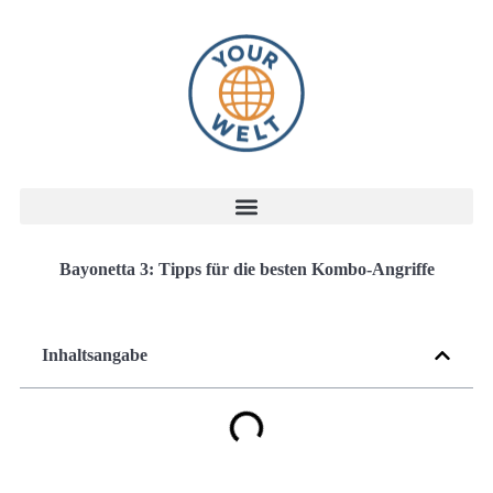
Bayonetta 3: Tipps für die besten Kombo-Angriffe
Inhaltsangabe