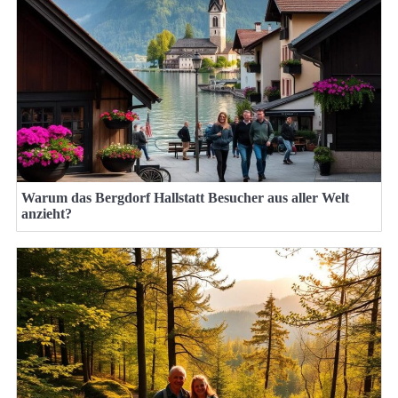
Warum das Bergdorf Hallstatt Besucher aus aller Welt
anzieht?