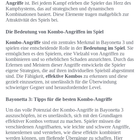
Angriffe
ist. Bei jedem Kampf erleben die Spieler das Herz des
Kampfsystems, das auf strategischen und dynamischen
Kombinationen basiert. Diese Elemente tragen maßgeblich zur
Attraktivität des Spiels bei.
Die Bedeutung von Kombo-Angriffen im Spiel
Kombo-Angriffe
sind ein zentrales Merkmal in Bayonetta 3 und
spielen eine entscheidende Rolle in der
Bedeutung im Spiel
. Sie
ermöglichen es den Spielern, eine Vielzahl von Angriffen zu
kombinieren und so erheblichen Schaden anzurichten. Durch das
Erlernen und Meistern dieser Angriffe entwickeln die Spieler
eigene Strategien, die auf ihren individuellen Spielstil abgestimmt
sind. Die Fähigkeit,
effektive Kombos
zu erkennen und diese
gezielt einzusetzen, ist unerlässlich für die Überwindung
schwieriger Gegner und herausfordernder Level.
Bayonetta 3: Tipps für die besten Kombo-Angriffe
Um das volle Potenzial der Kombo-Angriffe in Bayonetta 3
auszuschöpfen, ist es unerlässlich, sich mit den Grundlagen
effektiver Kombos vertraut zu machen. Spieler müssen die
verschiedenen Angriffsarten, wie leichte und schwere Angriffe,
kennenlernen und verstehen, wie diese effektiv kombiniert
werden können, um fließende Übergänge zu schaffen. Hier