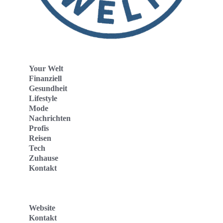
Your Welt
Finanziell
Gesundheit
Lifestyle
Mode
Nachrichten
Profis
Reisen
Tech
Zuhause
Kontakt
Website
Kontakt