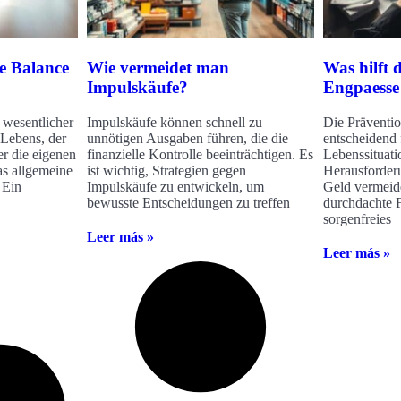
le Balance
Wie vermeidet man
Was hilft d
Impulskäufe?
Engpaesse
n wesentlicher
Impulskäufe können schnell zu
Die Präventio
n Lebens, der
unnötigen Ausgaben führen, die die
entscheidend f
er die eigenen
finanzielle Kontrolle beeinträchtigen. Es
Lebenssituati
as allgemeine
ist wichtig, Strategien gegen
Herausforder
 Ein
Impulskäufe zu entwickeln, um
Geld vermeid
bewusste Entscheidungen zu treffen
durchdachte 
sorgenfreies
Leer más »
Leer más »