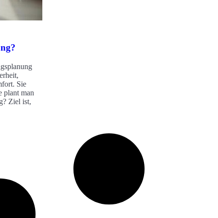
ung?
ngsplanung
erheit,
fort. Sie
e plant man
? Ziel ist,