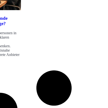
ende
ge?
personen in
klaren
senken.
xisnahe
rete Anbieter