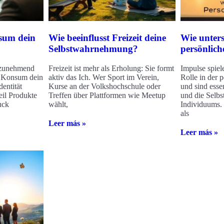
nsum dein
Wie beeinflusst Freizeit deine
Wie unters
Selbstwahrnehmung?
persönlic
h zunehmend
Freizeit ist mehr als Erholung: Sie formt
Impulse spiel
t Konsum dein
aktiv das Ich. Wer Sport im Verein,
Rolle in der 
entität
Kurse an der Volkshochschule oder
und sind esse
il Produkte
Treffen über Plattformen wie Meetup
und die Selbs
uck
wählt,
Individuums. 
als
Leer más »
Leer más »