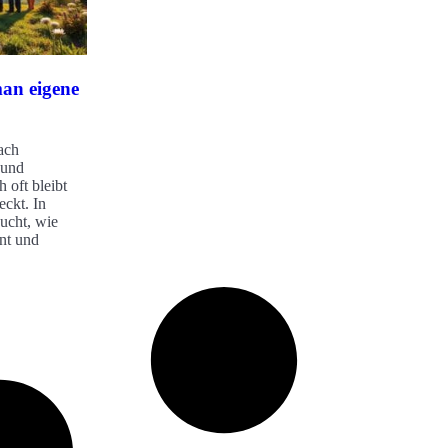
man eigene
ach
 und
 oft bleibt
eckt. In
sucht, wie
nnt und