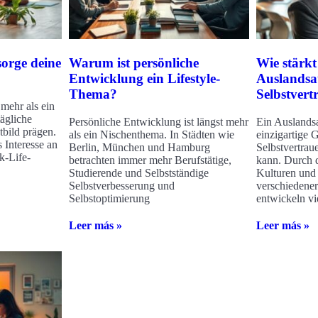
sorge deine
Warum ist persönliche
Wie stärkt
Entwicklung ein Lifestyle-
Auslandsa
Thema?
Selbstvert
 mehr als ein
tägliche
Persönliche Entwicklung ist längst mehr
Ein Auslandsa
tbild prägen.
als ein Nischenthema. In Städten wie
einzigartige G
 Interesse an
Berlin, München und Hamburg
Selbstvertrau
k-Life-
betrachten immer mehr Berufstätige,
kann. Durch 
Studierende und Selbstständige
Kulturen und
Selbstverbesserung und
verschiedene
Selbstoptimierung
entwickeln vi
Leer más »
Leer más »