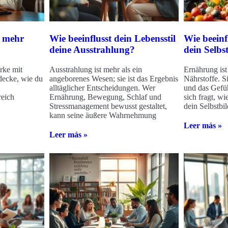
r mehr
Wie beeinflusst dein Lebensstil
Wie beein
deine Ausstrahlung?
dein Selbs
rke mit
Ausstrahlung ist mehr als ein
Ernährung ist
decke, wie du
angeborenes Wesen; sie ist das Ergebnis
Nährstoffe. Si
alltäglicher Entscheidungen. Wer
und das Gefü
reich
Ernährung, Bewegung, Schlaf und
sich fragt, w
Stressmanagement bewusst gestaltet,
dein Selbstbil
kann seine äußere Wahrnehmung
Leer más »
Leer más »