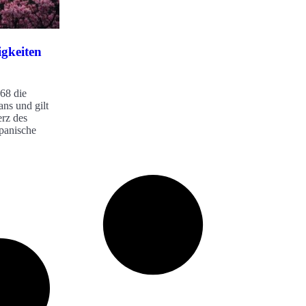
gkeiten
68 die
ans und gilt
erz des
apanische