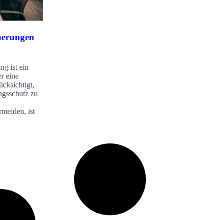
cherungen
g ist ein
r eine
cksichtigt,
ngsschutz zu
meiden, ist