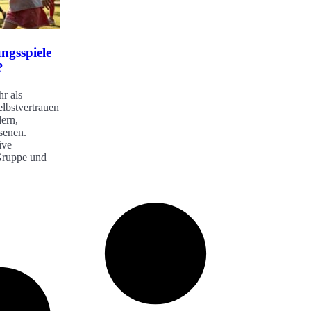
ngsspiele
?
r als
elbstvertrauen
ern,
senen.
ive
Gruppe und