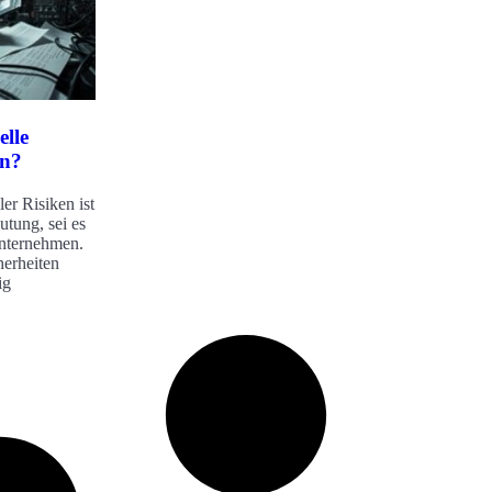
elle
en?
er Risiken ist
utung, sei es
Unternehmen.
herheiten
ig