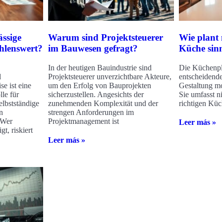
ssige
Warum sind Projektsteuerer
Wie plant
hlenswert?
im Bauwesen gefragt?
Küche sin
In der heutigen Bauindustrie sind
Die Küchenpl
d
Projektsteuerer unverzichtbare Akteure,
entscheidende
e ist eine
um den Erfolg von Bauprojekten
Gestaltung m
le für
sicherzustellen. Angesichts der
Sie umfasst n
elbstständige
zunehmenden Komplexität und der
richtigen Küc
n
strengen Anforderungen im
 Wer
Projektmanagement ist
Leer más »
t, riskiert
Leer más »