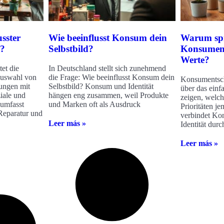
sster
Wie beeinflusst Konsum dein
Warum spi
n?
Selbstbild?
Konsument
Werte?
et die
In Deutschland stellt sich zunehmend
 Auswahl von
die Frage: Wie beeinflusst Konsum dein
Konsumentsch
tungen mit
Selbstbild? Konsum und Identität
über das einf
iale und
hängen eng zusammen, weil Produkte
zeigen, welc
umfasst
und Marken oft als Ausdruck
Prioritäten j
Reparatur und
verbindet Ko
Leer más »
Identität durc
Leer más »