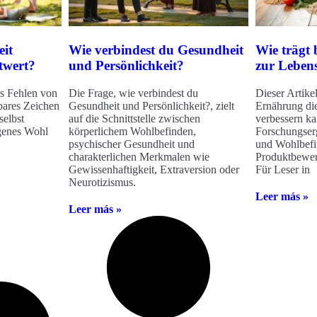
it
Wie verbindest du Gesundheit
Wie trägt
twert?
und Persönlichkeit?
zur Lebens
as Fehlen von
Die Frage, wie verbindest du
Dieser Artike
tbares Zeichen
Gesundheit und Persönlichkeit?, zielt
Ernährung die
selbst
auf die Schnittstelle zwischen
verbessern ka
igenes Wohl
körperlichem Wohlbefinden,
Forschungser
psychischer Gesundheit und
und Wohlbefi
charakterlichen Merkmalen wie
Produktbewer
Gewissenhaftigkeit, Extraversion oder
Für Leser in
Neurotizismus.
Leer más »
Leer más »