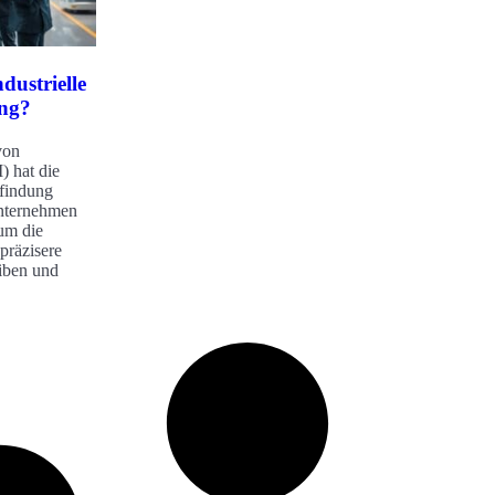
dustrielle
ung?
von
) hat die
sfindung
Unternehmen
um die
präzisere
iben und