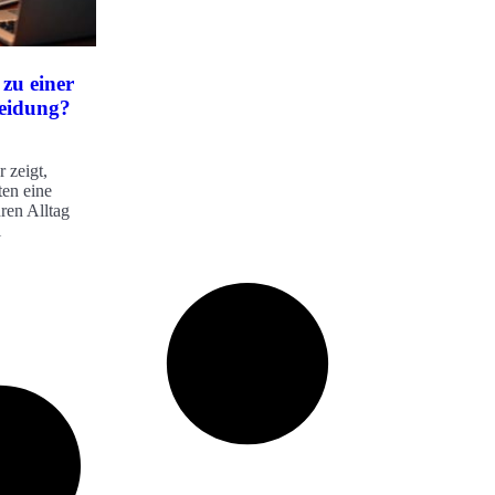
 zu einer
heidung?
 zeigt,
ten eine
hren Alltag
l