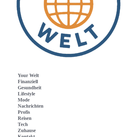
Your Welt
Finanziell
Gesundheit
Lifestyle
Mode
Nachrichten
Profis
Reisen
Tech
Zuhause
Kontakt