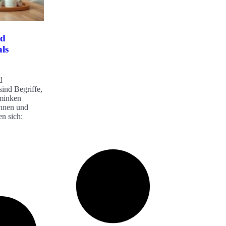
nd
ls
d
ind Begriffe,
hminken
innen und
en sich: