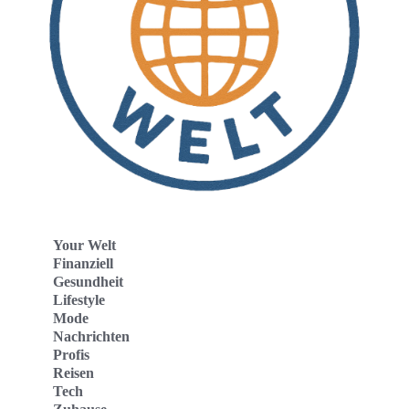
Your Welt
Finanziell
Gesundheit
Lifestyle
Mode
Nachrichten
Profis
Reisen
Tech