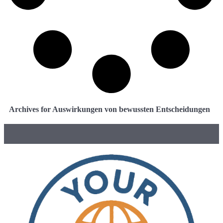
Archives for Auswirkungen von bewussten Entscheidungen